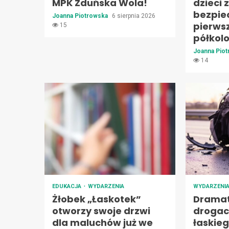
MPK Zduńska Wola!
dzieci 
bezpie
Joanna Piotrowska
6 sierpnia 2026
pierws
15
półkol
Joanna Pio
14
EDUKACJA
WYDARZENIA
WYDARZENI
Żłobek „Łaskotek”
Dramat
otworzy swoje drzwi
drogac
dla maluchów już we
łaskie