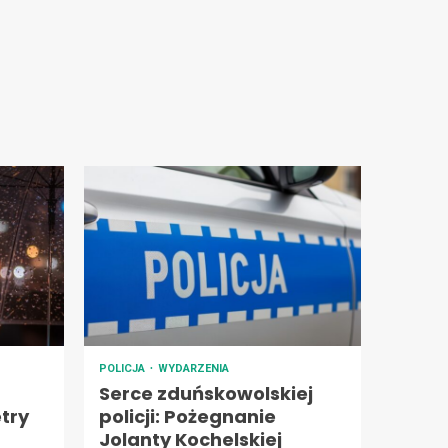
POLICJA
WYDARZENIA
Serce zduńskowolskiej
try
policji: Pożegnanie
Jolanty Kochelskiej