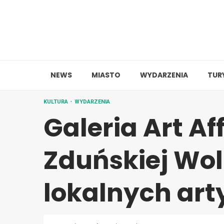
Skip
to
content
NEWS
MIASTO
WYDARZENIA
TUR
KULTURA
WYDARZENIA
Galeria Art A
Zduńskiej Wol
lokalnych art