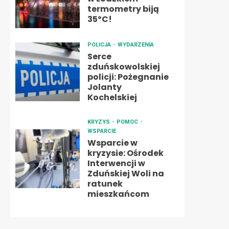
termometry biją
35ºC!
POLICJA
WYDARZENIA
Serce
zduńskowolskiej
policji: Pożegnanie
Jolanty
Kochelskiej
KRYZYS
POMOC
WSPARCIE
Wsparcie w
kryzysie: Ośrodek
Interwencji w
Zduńskiej Woli na
ratunek
mieszkańcom