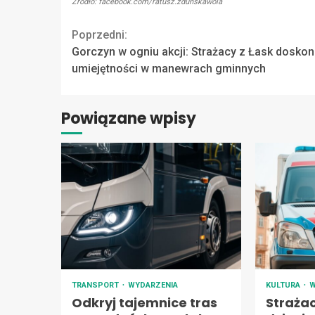
Źródło: facebook.com/ratusz.zdunskawola
Continue
Poprzedni:
Gorczyn w ogniu akcji: Strażacy z Łask doskon
Reading
umiejętności w manewrach gminnych
Powiązane wpisy
TRANSPORT
WYDARZENIA
KULTURA
W
Odkryj tajemnice tras
Straża