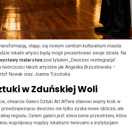
ansformację, stając się nowym centrum kulturalnym miasta.
gdzie lokalni artyści będą mogli prezentować swoje dzieła. Na
 wystawy malarstwa
pod tytułem „Dworzec reintegracja”.
 twórczości takich artystów jak Angelika Brzostowska –
ztof Nowak oraz Joanna Trzcińska.
ztuki w Zduńskiej Woli
e, otwarcie Galerii Sztuki Art Affera stanowi ważny krok w
u przedsięwzięciu dworzec nie tylko zyska nowe oblicze, ale
lnej regionu. Celem galerii jest stworzenie przestrzeni, która
niu współpracy między lokalnymi twórcami a instytucjami