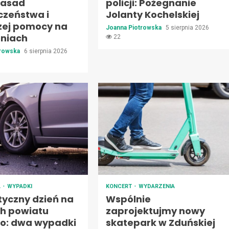
zasad
policji: Pożegnanie
czeństwa i
Jolanty Kochelskiej
zej pomocy na
Joanna Piotrowska
5 sierpnia 2026
oniach
22
trowska
6 sierpnia 2026
A
WYPADKI
KONCERT
WYDARZENIA
yczny dzień na
Wspólnie
h powiatu
zaprojektujmy nowy
go: dwa wypadki
skatepark w Zduńskiej