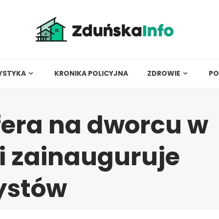
YSTYKA
KRONIKA POLICYJNA
ZDROWIE
PO
ffera na dworcu w
i zainauguruje
ystów