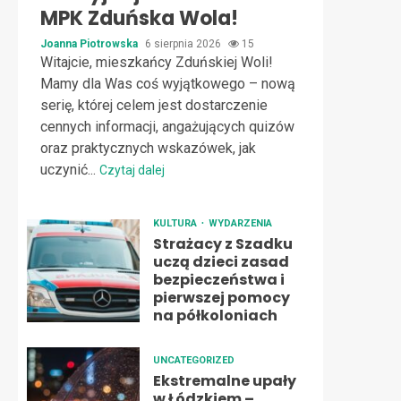
MPK Zduńska Wola!
Joanna Piotrowska
6 sierpnia 2026
15
Witajcie, mieszkańcy Zduńskiej Woli!
Mamy dla Was coś wyjątkowego – nową
serię, której celem jest dostarczenie
cennych informacji, angażujących quizów
oraz praktycznych wskazówek, jak
uczynić...
Czytaj dalej
KULTURA
WYDARZENIA
Strażacy z Szadku
uczą dzieci zasad
bezpieczeństwa i
pierwszej pomocy
na półkoloniach
UNCATEGORIZED
Ekstremalne upały
w Łódzkiem –