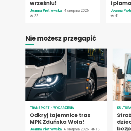
wrześniu!
i plam
Joanna Piotrowska
4 sierpnia 2026
Joanna Pio
22
41
Nie możesz przegapić
TRANSPORT
WYDARZENIA
KULTUR
Odkryj tajemnice tras
Stra
MPK Zduńska Wola!
dzie
bezp
Joanna Piotrowska
6 sierpnia 2026
15