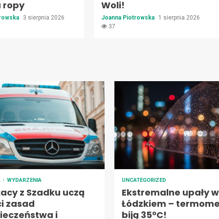
a ropy
Woli!
trowska
3 sierpnia 2026
Joanna Piotrowska
1 sierpnia 2026
37
A
WYDARZENIA
UNCATEGORIZED
żacy z Szadku uczą
Ekstremalne upały w
ci zasad
Łódzkiem – termome
ieczeństwa i
biją 35ºC!