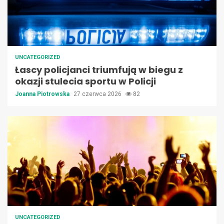
UNCATEGORIZED
Łascy policjanci triumfują w biegu z
okazji stulecia sportu w Policji
Joanna Piotrowska
27 czerwca 2026
82
UNCATEGORIZED