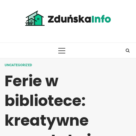
Skip
to
content
PRIMARY
MENU
UNCATEGORIZED
Ferie w
bibliotece:
kreatywne