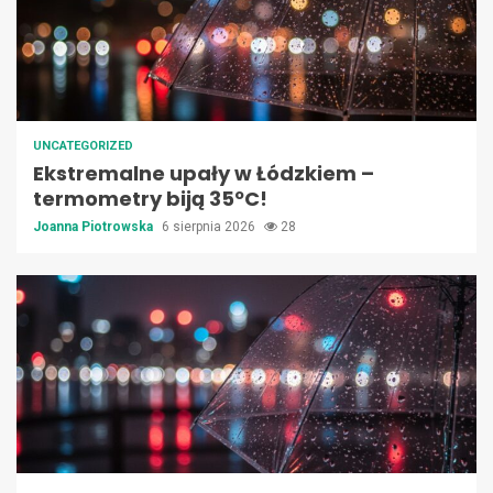
UNCATEGORIZED
Ekstremalne upały w Łódzkiem –
termometry biją 35ºC!
Joanna Piotrowska
6 sierpnia 2026
28