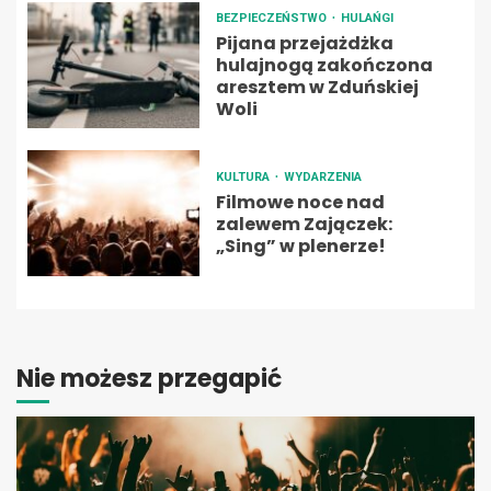
BEZPIECZEŃSTWO
HULAŃGI
Pijana przejażdżka
hulajnogą zakończona
aresztem w Zduńskiej
Woli
KULTURA
WYDARZENIA
Filmowe noce nad
zalewem Zajączek:
„Sing” w plenerze!
Nie możesz przegapić