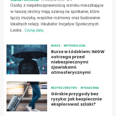
Joanna Piotrowska
10 sierpnia 2026
6
Osoby z niepełnosprawnością wzroku mieszkające
w naszej okolicy mają szansę na spotkanie, które
łączy muzykę, wspólne rozmowy oraz budowanie
lokalnych relacji. Inkubator Inicjatyw Społecznych
Łaska...
Czytaj dalej
BURZE
METEOROLOGIA
Burze w Łódzkiem: IMGW
ostrzega przed
niebezpiecznymi
zjawiskami
atmosferycznymi
BEZPIECZEŃSTWO
WYDARZENIA
Górskie przygody bez
ryzyka: jak bezpiecznie
eksplorować szlaki?