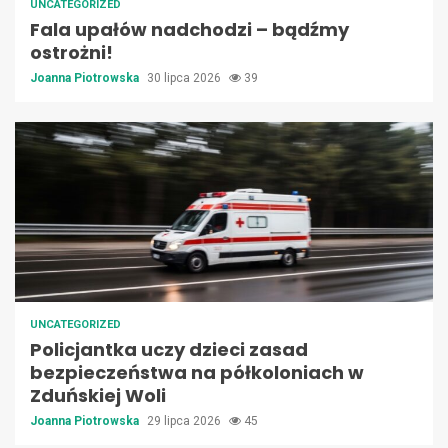
UNCATEGORIZED
Fala upałów nadchodzi – bądźmy
ostrożni!
Joanna Piotrowska
30 lipca 2026
39
UNCATEGORIZED
Policjantka uczy dzieci zasad
bezpieczeństwa na półkoloniach w
Zduńskiej Woli
Joanna Piotrowska
29 lipca 2026
45