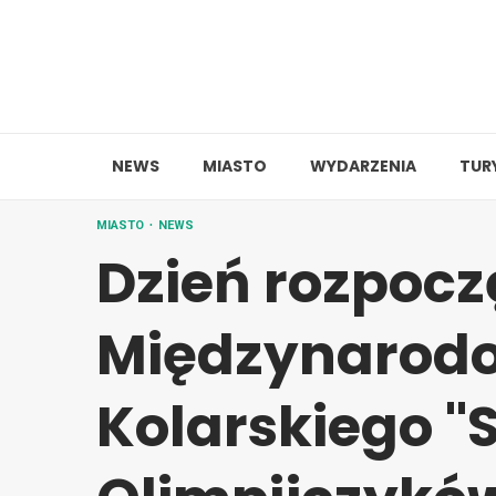
Skip
to
content
NEWS
MIASTO
WYDARZENIA
TUR
MIASTO
NEWS
Dzień rozpocz
Międzynarod
Kolarskiego "S