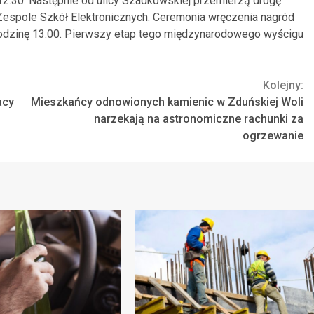
12:30. Następnie od ulicy Szadkowskiej przemierzą drogę
 Zespole Szkół Elektronicznych. Ceremonia wręczenia nagród
godzinę 13:00. Pierwszy etap tego międzynarodowego wyścigu
Kolejny:
acy
Mieszkańcy odnowionych kamienic w Zduńskiej Woli
narzekają na astronomiczne rachunki za
ogrzewanie