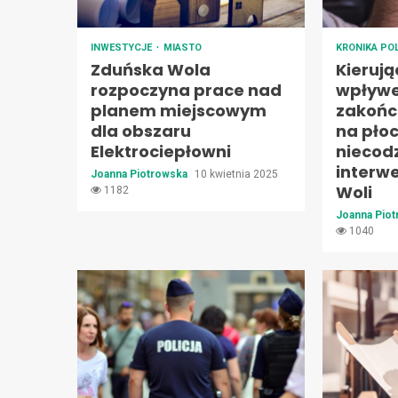
INWESTYCJE
MIASTO
KRONIKA PO
Zduńska Wola
Kieruj
rozpoczyna prace nad
wpływe
planem miejscowym
zakońc
dla obszaru
na płoc
Elektrociepłowni
niecod
interwe
Joanna Piotrowska
10 kwietnia 2025
Woli
1182
Joanna Pio
1040