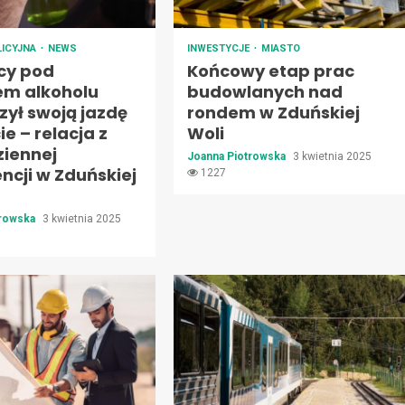
LICYJNA
NEWS
INWESTYCJE
MIASTO
ący pod
Końcowy etap prac
m alkoholu
budowlanych nad
zył swoją jazdę
rondem w Zduńskiej
ie – relacja z
Woli
ziennej
Joanna Piotrowska
3 kwietnia 2025
ncji w Zduńskiej
1227
trowska
3 kwietnia 2025