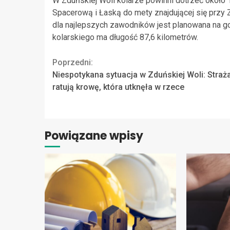
W Zduńskiej Woli kolarze powinni dotrzeć około 
Spacerową i Łaską do mety znajdującej się przy
dla najlepszych zawodników jest planowana na 
kolarskiego ma długość 87,6 kilometrów.
Continue
Poprzedni:
Niespotykana sytuacja w Zduńskiej Woli: Straż
Reading
ratują krowę, która utknęła w rzece
Powiązane wpisy