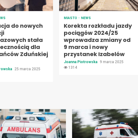
EWS
MIASTO
NEWS
cja do nowych
Korekta rozkładu jazdy
ji
pociągów 2024/25
razowych stała
wprowadza zmiany od
iecznością dla
9 marca i nowy
ańców Zduńskiej
przystanek Izabelów
Joanna Piotrowska
9 marca 2025
1314
trowska
25 marca 2025