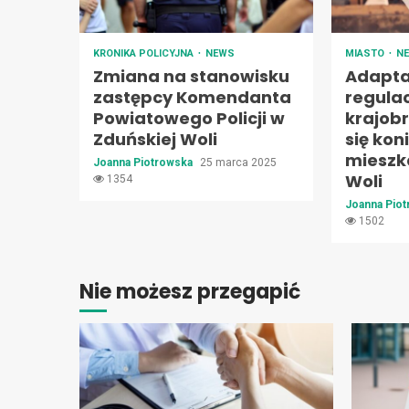
KRONIKA POLICYJNA
NEWS
MIASTO
N
Zmiana na stanowisku
Adapta
zastępcy Komendanta
regulac
Powiatowego Policji w
krajob
Zduńskiej Woli
się kon
mieszk
Joanna Piotrowska
25 marca 2025
Woli
1354
Joanna Pio
1502
Nie możesz przegapić