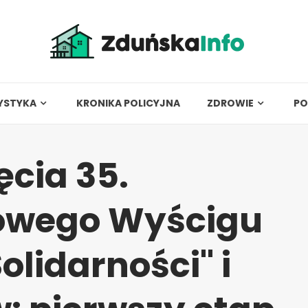
YSTYKA
KRONIKA POLICYJNA
ZDROWIE
PO
ęcia 35.
owego Wyścigu
olidarności" i