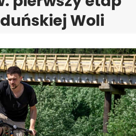
: pierwszy etap
Zduńskiej Woli