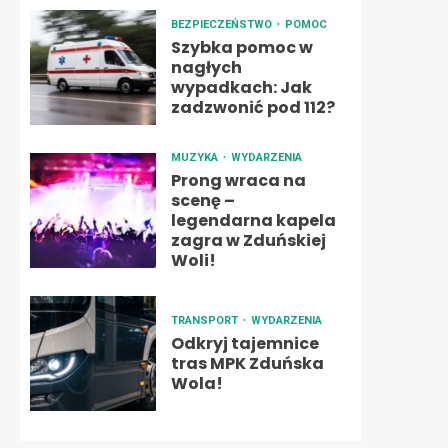
BEZPIECZEŃSTWO
POMOC
Szybka pomoc w
nagłych
wypadkach: Jak
zadzwonić pod 112?
MUZYKA
WYDARZENIA
Prong wraca na
scenę –
legendarna kapela
zagra w Zduńskiej
Woli!
TRANSPORT
WYDARZENIA
Odkryj tajemnice
tras MPK Zduńska
Wola!