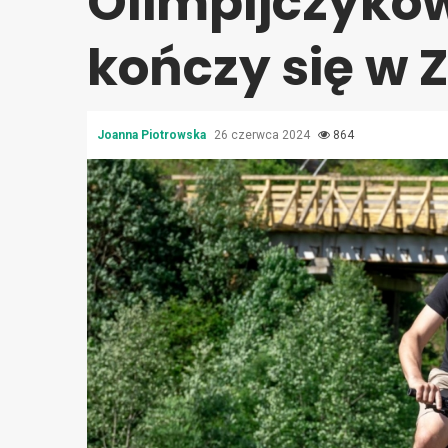
Olimpijczyków
kończy się w 
Joanna Piotrowska
26 czerwca 2024
864