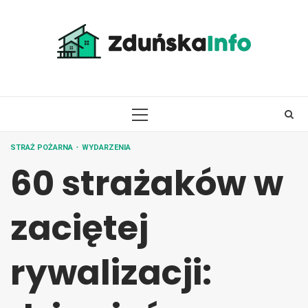
Skip
to
content
PRIMARY
MENU
STRAŻ POŻARNA
WYDARZENIA
60 strażaków w
zaciętej
rywalizacji: