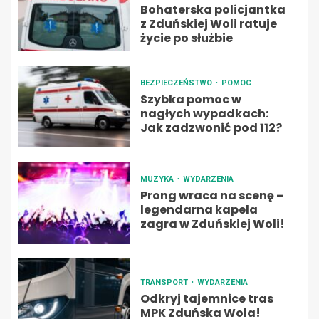
Bohaterska policjantka
z Zduńskiej Woli ratuje
życie po służbie
BEZPIECZEŃSTWO
POMOC
Szybka pomoc w
nagłych wypadkach:
Jak zadzwonić pod 112?
MUZYKA
WYDARZENIA
Prong wraca na scenę –
legendarna kapela
zagra w Zduńskiej Woli!
TRANSPORT
WYDARZENIA
Odkryj tajemnice tras
MPK Zduńska Wola!