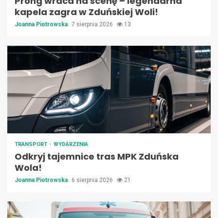
Prong wraca na scenę – legendarna
kapela zagra w Zduńskiej Woli!
Joanna Piotrowska
7 sierpnia 2026
13
TRANSPORT
WYDARZENIA
Odkryj tajemnice tras MPK Zduńska
Wola!
Joanna Piotrowska
6 sierpnia 2026
21