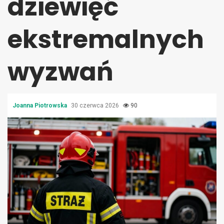
dziewięć
ekstremalnych
wyzwań
Joanna Piotrowska
30 czerwca 2026
90