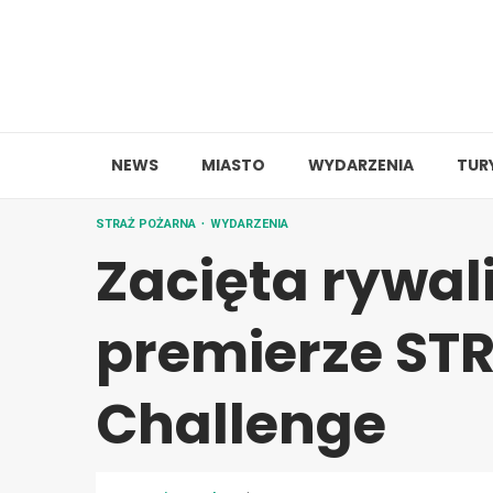
Skip
to
content
NEWS
MIASTO
WYDARZENIA
TUR
STRAŻ POŻARNA
WYDARZENIA
Zacięta rywal
premierze STRE
Challenge