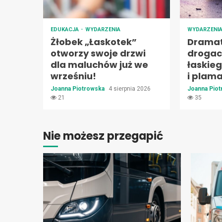
EDUKACJA
WYDARZENIA
WYDARZENI
Żłobek „Łaskotek”
Dramat
otworzy swoje drzwi
drogac
dla maluchów już we
łaskie
wrześniu!
i plam
Joanna Piotrowska
4 sierpnia 2026
Joanna Pio
21
35
Nie możesz przegapić