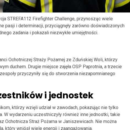
ja STREFA112 Firefighter Challenge, przynosząc wiele
ne pasji i determinacji, przyciągnęły zarówno doświadczonych
rudnego zadania i pokazali niezwykłe umiejętności.
nci Ochotniczej Straży Pożarnej ze Zduńskiej Woli, którzy
wym duchem. Drugie miejsce zajęła OSP Paprotnia, a trzecie
zespoły przyczyniły się do stworzenia niezapomnianego
estników i jednostek
kom, którzy wzięli udział w zawodach, pokazując nie tylko
. W wydarzeniu uczestniczyły również inne jednostki, takie
az Ochotnicza Straż Pożarna w Janiszewicach. Nie można
 który wniósł wiele energii i zaangażowania.