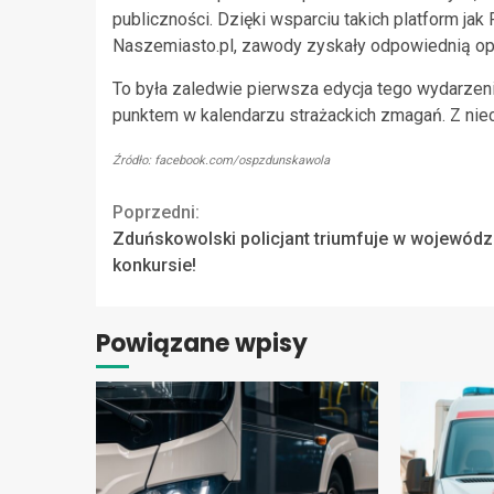
publiczności. Dzięki wsparciu takich platform j
Naszemiasto.pl, zawody zyskały odpowiednią op
To była zaledwie pierwsza edycja tego wydarzeni
punktem w kalendarzu strażackich zmagań. Z niec
Źródło: facebook.com/ospzdunskawola
Continue
Poprzedni:
Zduńskowolski policjant triumfuje w wojewód
Reading
konkursie!
Powiązane wpisy