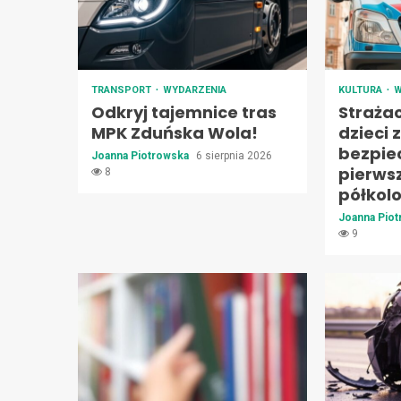
TRANSPORT
WYDARZENIA
KULTURA
W
Odkryj tajemnice tras
Straża
MPK Zduńska Wola!
dzieci 
bezpie
Joanna Piotrowska
6 sierpnia 2026
pierws
8
półkol
Joanna Pio
9