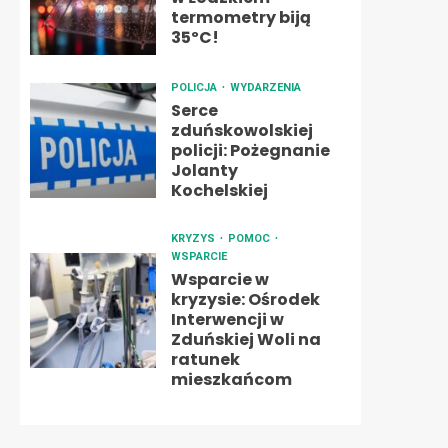
termometry biją
35ºC!
POLICJA
WYDARZENIA
Serce
zduńskowolskiej
policji: Pożegnanie
Jolanty
Kochelskiej
KRYZYS
POMOC
WSPARCIE
Wsparcie w
kryzysie: Ośrodek
Interwencji w
Zduńskiej Woli na
ratunek
mieszkańcom