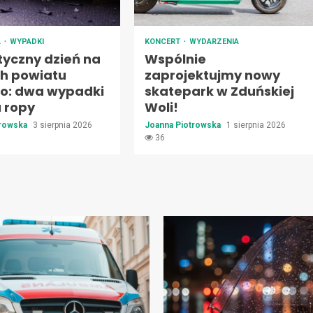
A
WYPADKI
KONCERT
WYDARZENIA
yczny dzień na
Wspólnie
h powiatu
zaprojektujmy nowy
go: dwa wypadki
skatepark w Zduńskiej
a ropy
Woli!
trowska
3 sierpnia 2026
Joanna Piotrowska
1 sierpnia 2026
36