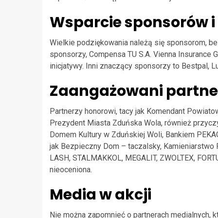
Wsparcie sponsorów i
Wielkie podziękowania należą się sponsorom, be
sponsorzy, Compensa TU S.A. Vienna Insurance Gr
inicjatywy. Inni znaczący sponsorzy to Bestpal, L
Zaangażowani partne
Partnerzy honorowi, tacy jak Komendant Powiato
Prezydent Miasta Zduńska Wola, również przyczy
Domem Kultury w Zduńskiej Woli, Bankiem PEKAO S.
jak Bezpieczny Dom – taczalsky, Kamieniarstwo
LASH, STALMAKKOL, MEGALIT, ZWOLTEX, FORTUNA
nieoceniona.
Media w akcji
Nie można zapomnieć o partnerach medialnych, kt