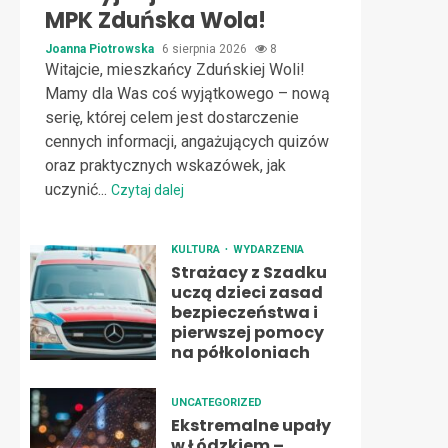
MPK Zduńska Wola!
Joanna Piotrowska
6 sierpnia 2026
8
Witajcie, mieszkańcy Zduńskiej Woli!
Mamy dla Was coś wyjątkowego – nową
serię, której celem jest dostarczenie
cennych informacji, angażujących quizów
oraz praktycznych wskazówek, jak
uczynić...
Czytaj dalej
KULTURA
WYDARZENIA
Strażacy z Szadku
uczą dzieci zasad
bezpieczeństwa i
pierwszej pomocy
na półkoloniach
UNCATEGORIZED
Ekstremalne upały
w Łódzkiem –