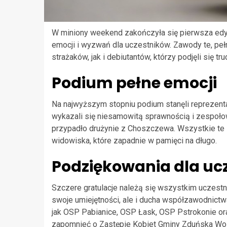
W miniony weekend zakończyła się pierwsza edyc
emocji i wyzwań dla uczestników. Zawody te, peł
strażaków, jak i debiutantów, którzy podjęli się t
Podium pełne emocji
Na najwyższym stopniu podium stanęli reprezenta
wykazali się niesamowitą sprawnością i zespoło
przypadło drużynie z Choszczewa. Wszystkie te 
widowiska, które zapadnie w pamięci na długo.
Podziękowania dla ucz
Szczere gratulacje należą się wszystkim uczestni
swoje umiejętności, ale i ducha współzawodnictwa
jak OSP Pabianice, OSP Łask, OSP Pstrokonie or
zapomnieć o Zastępie Kobiet Gminy Zduńska Wola,