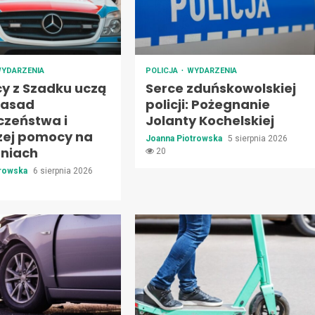
YDARZENIA
POLICJA
WYDARZENIA
cy z Szadku uczą
Serce zduńskowolskiej
zasad
policji: Pożegnanie
czeństwa i
Jolanty Kochelskiej
zej pomocy na
Joanna Piotrowska
5 sierpnia 2026
oniach
20
trowska
6 sierpnia 2026