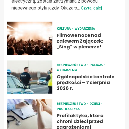
elektryczną, została zatrzymana z powodu
niepewnego stylu jazdy. Okazało...
Czytaj dalej
KULTURA
WYDARZENIA
Filmowe noce nad
zalewem Zajączek:
„Sing” w plenerze!
BEZPIECZEŃSTWO
POLICJA
WYDARZENIA
Ogólnopolskie kontrole
prędkości – 7 sierpnia
2026 r.
BEZPIECZEŃSTWO
DZIECI
PROFILAKTYKA
Profilaktyka, która
chroni dzieci przed
zagrożeniami