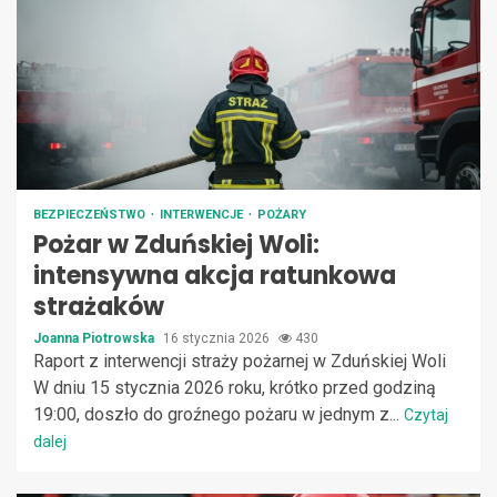
BEZPIECZEŃSTWO
INTERWENCJE
POŻARY
Pożar w Zduńskiej Woli:
intensywna akcja ratunkowa
strażaków
Joanna Piotrowska
16 stycznia 2026
430
Raport z interwencji straży pożarnej w Zduńskiej Woli
W dniu 15 stycznia 2026 roku, krótko przed godziną
19:00, doszło do groźnego pożaru w jednym z...
Czytaj
dalej