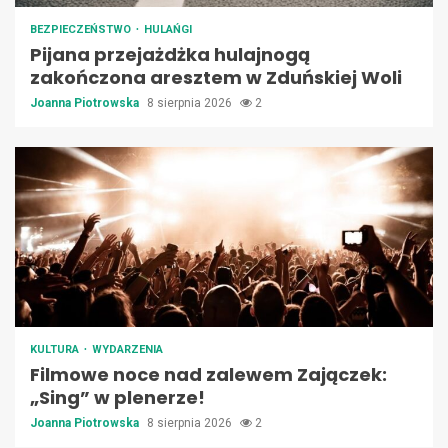
BEZPIECZEŃSTWO
HULAŃGI
Pijana przejażdżka hulajnogą
zakończona aresztem w Zduńskiej Woli
Joanna Piotrowska
8 sierpnia 2026
2
KULTURA
WYDARZENIA
Filmowe noce nad zalewem Zajączek:
„Sing” w plenerze!
Joanna Piotrowska
8 sierpnia 2026
2