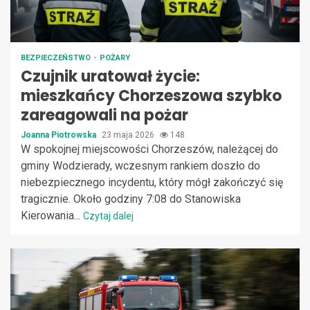
BEZPIECZEŃSTWO
POŻARY
Czujnik uratował życie:
mieszkańcy Chorzeszowa szybko
zareagowali na pożar
Joanna Piotrowska
23 maja 2026
148
W spokojnej miejscowości Chorzeszów, należącej do
gminy Wodzierady, wczesnym rankiem doszło do
niebezpiecznego incydentu, który mógł zakończyć się
tragicznie. Około godziny 7:08 do Stanowiska
Kierowania...
Czytaj dalej