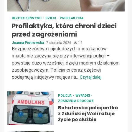
BEZPIECZEŃSTWO
DZIECI
PROFILAKTYKA
Profilaktyka, która chroni dzieci
przed zagrożeniami
Joanna Piotrowska
7 sierpnia 2026
14
Bezpieczeństwo najmłodszych mieszkańców
miasta nie zaczyna się przy interwencji policji –
powstaje dużo wcześniej, dzięki mądrym działaniom
zapobiegawczym. Policjanci coraz częściej
podejmują inicjatywy mające na...
Czytaj dalej
POLICJA
WYPADKI
ZDARZENIA DROGOWE
Bohaterska policjantka
z Zduńskiej Woli ratuje
życie po służbie