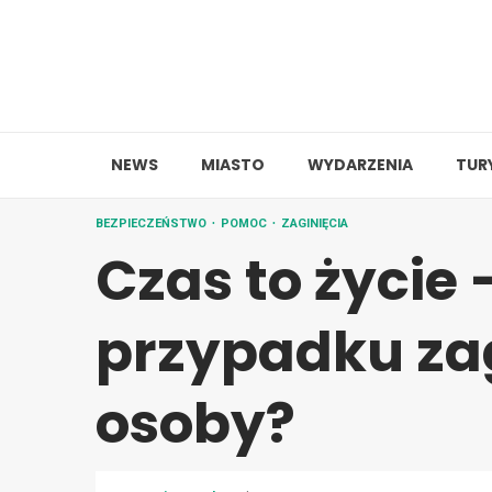
Skip
to
content
NEWS
MIASTO
WYDARZENIA
TUR
BEZPIECZEŃSTWO
POMOC
ZAGINIĘCIA
Czas to życie 
przypadku zag
osoby?