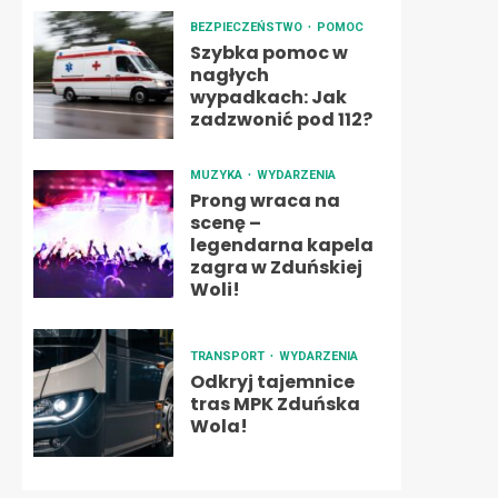
BEZPIECZEŃSTWO
POMOC
Szybka pomoc w
nagłych
wypadkach: Jak
zadzwonić pod 112?
MUZYKA
WYDARZENIA
Prong wraca na
scenę –
legendarna kapela
zagra w Zduńskiej
Woli!
TRANSPORT
WYDARZENIA
Odkryj tajemnice
tras MPK Zduńska
Wola!