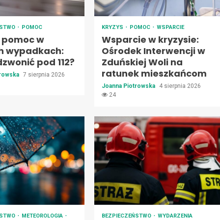
ŃSTWO
POMOC
KRYZYS
POMOC
WSPARCIE
 pomoc w
Wsparcie w kryzysie:
h wypadkach:
Ośrodek Interwencji w
dzwonić pod 112?
Zduńskiej Woli na
ratunek mieszkańcom
trowska
7 sierpnia 2026
Joanna Piotrowska
4 sierpnia 2026
24
ŃSTWO
METEOROLOGIA
BEZPIECZEŃSTWO
WYDARZENIA