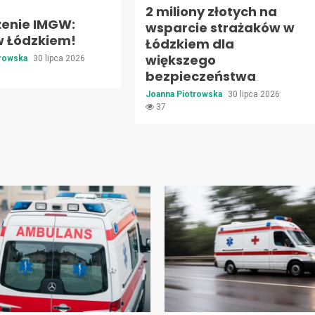
2 miliony złotych na
żenie IMGW:
wsparcie strażaków w
w Łódzkiem!
Łódzkiem dla
większego
trowska
30 lipca 2026
bezpieczeństwa
Joanna Piotrowska
30 lipca 2026
37