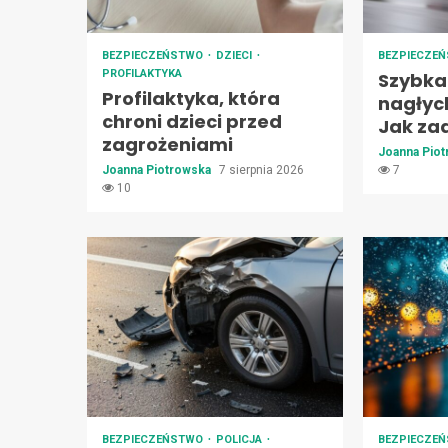
BEZPIECZEŃSTWO
DZIECI
BEZPIECZE
PROFILAKTYKA
Szybka
Profilaktyka, która
nagłyc
chroni dzieci przed
Jak za
zagrożeniami
Joanna Pio
Joanna Piotrowska
7 sierpnia 2026
7
10
BEZPIECZEŃSTWO
POLICJA
BEZPIECZE