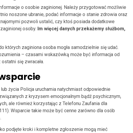
nformacje o osobie zaginionej. Należy przygotować możliwie
tatnio noszone ubranie, podać informacje o stanie zdrowia oraz
 znajomymi pozwoli ustalić, czy ktoś posiada dodatkowe
 zaginionej osoby.
Im więcej danych przekażemy służbom,
do których zaginiona osoba mogła samodzielnie się udać.
orozumienia – czasami wskazówką może być informacja od
ostatni się zwracała.
e wsparcie
ub życia Policja uruchamia natychmiast odpowiednie
ch związanych z kryzysem emocjonalnym bądź psychicznym,
ch, ale również korzystając z Telefonu Zaufania dla
 111). Wsparcie takie może być cenne zarówno dla osób
.
bko podjęte kroki i kompletne zgłoszenie mogą mieć