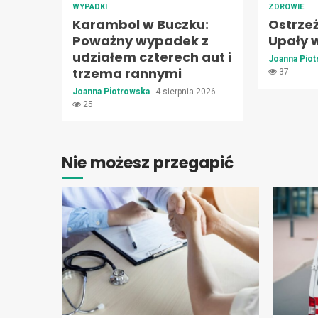
WYPADKI
ZDROWIE
Karambol w Buczku:
Ostrze
Poważny wypadek z
Upały 
udziałem czterech aut i
Joanna Pio
trzema rannymi
37
Joanna Piotrowska
4 sierpnia 2026
25
Nie możesz przegapić