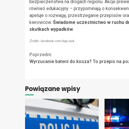
bezpieczeństwa na drogach regionu. Akcje prewency
również edukacyjny – przypominają o konsekwencj
apeluje o rozwagę, przestrzeganie przepisów or
kierowców.
Świadome uczestnictwo w ruchu d
skutkach wypadków
.
Źródło: facebook.com/kpp.lask
Continue
Poprzedni:
Wyrzucanie baterii do kosza? To przepis na po
Reading
Powiązane wpisy