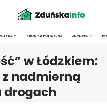
YSTYKA
KRONIKA POLICYJNA
ZDROWIE
PO
ść” w Łódzkiem:
y z nadmierną
a drogach