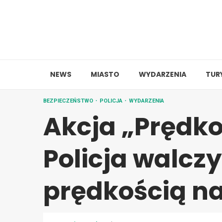
Skip
to
content
NEWS
MIASTO
WYDARZENIA
TUR
BEZPIECZEŃSTWO
POLICJA
WYDARZENIA
Akcja „Prędko
Policja walcz
prędkością n