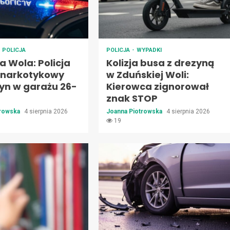
POLICJA
POLICJA
WYPADKI
 Wola: Policja
Kolizja busa z drezyną
a narkotykowy
w Zduńskiej Woli:
n w garażu 26-
Kierowca zignorował
znak STOP
trowska
4 sierpnia 2026
Joanna Piotrowska
4 sierpnia 2026
19