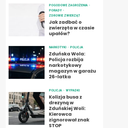
POGODOWE ZAGROŻENIA
PORADY
ZDROWIE ZWIERZĄT
Jak zadbać o
zwierzęta w czasie
upałów?
NARKOTYKI
POLICJA
Zduńska Wola:
Policja rozbija
narkotykowy
magazyn w garażu
26-latka
POLICJA
WYPADKI
Kolizja busa z
drezyną w
Zduńskiej Woli:
Kierowca
zignorował znak
STOP