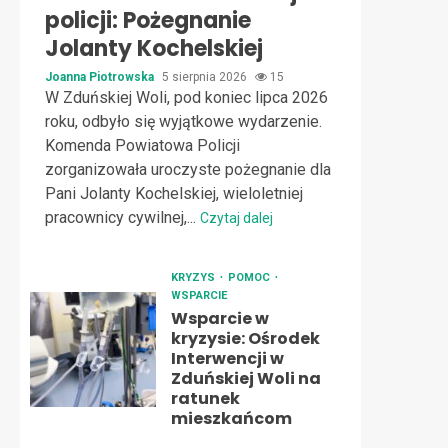
policji: Pożegnanie
Jolanty Kochelskiej
Joanna Piotrowska
5 sierpnia 2026
15
W Zduńskiej Woli, pod koniec lipca 2026
roku, odbyło się wyjątkowe wydarzenie.
Komenda Powiatowa Policji
zorganizowała uroczyste pożegnanie dla
Pani Jolanty Kochelskiej, wieloletniej
pracownicy cywilnej,...
Czytaj dalej
KRYZYS
POMOC
WSPARCIE
Wsparcie w
kryzysie: Ośrodek
Interwencji w
Zduńskiej Woli na
ratunek
mieszkańcom