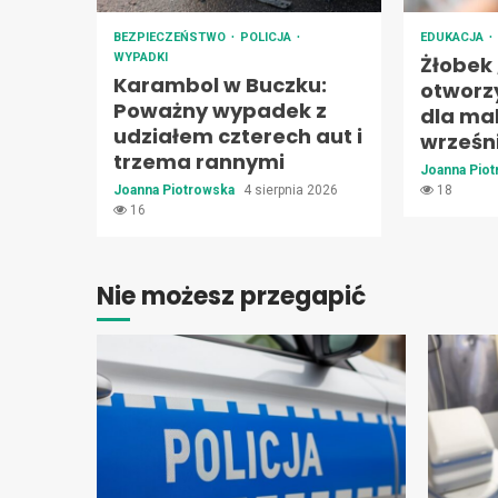
BEZPIECZEŃSTWO
POLICJA
EDUKACJA
WYPADKI
Żłobek
Karambol w Buczku:
otworz
Poważny wypadek z
dla ma
udziałem czterech aut i
wrześn
trzema rannymi
Joanna Pio
Joanna Piotrowska
4 sierpnia 2026
18
16
Nie możesz przegapić