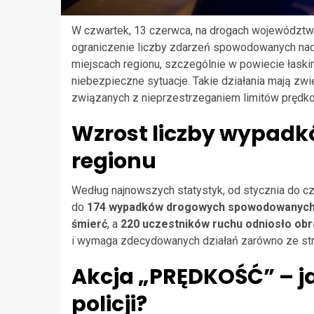
W czwartek, 13 czerwca, na drogach województwa 
ograniczenie liczby zdarzeń spowodowanych nadm
miejscach regionu, szczególnie w powiecie łask
niebezpieczne sytuacje. Takie działania mają 
związanych z nieprzestrzeganiem limitów prędko
Wzrost liczby wypadk
regionu
Według najnowszych statystyk, od stycznia do c
do
174 wypadków drogowych spowodowanych 
śmierć
, a
220 uczestników ruchu odniosło obr
i wymaga zdecydowanych działań zarówno ze stro
Akcja „PRĘDKOŚĆ” – ja
policji?