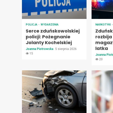
POLICJA
WYDARZENIA
NARKOTYKI
Serce zduńskowolskiej
Zduńska
policji: Pożegnanie
rozbij
Jolanty Kochelskiej
magazy
latka
Joanna Piotrowska
5 sierpnia 2026
15
Joanna Pio
20