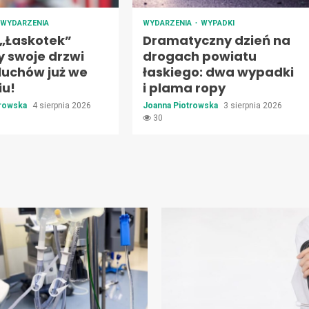
WYDARZENIA
WYDARZENIA
WYPADKI
 „Łaskotek”
Dramatyczny dzień na
y swoje drzwi
drogach powiatu
luchów już we
łaskiego: dwa wypadki
iu!
i plama ropy
trowska
4 sierpnia 2026
Joanna Piotrowska
3 sierpnia 2026
30