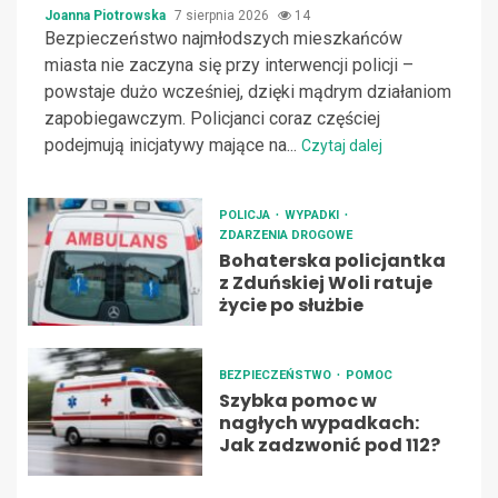
Joanna Piotrowska
7 sierpnia 2026
14
Bezpieczeństwo najmłodszych mieszkańców
miasta nie zaczyna się przy interwencji policji –
powstaje dużo wcześniej, dzięki mądrym działaniom
zapobiegawczym. Policjanci coraz częściej
podejmują inicjatywy mające na...
Czytaj dalej
POLICJA
WYPADKI
ZDARZENIA DROGOWE
Bohaterska policjantka
z Zduńskiej Woli ratuje
życie po służbie
BEZPIECZEŃSTWO
POMOC
Szybka pomoc w
nagłych wypadkach:
Jak zadzwonić pod 112?