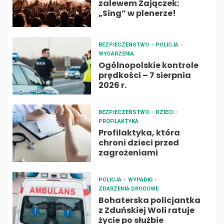
zalewem Zajączek:
„Sing” w plenerze!
BEZPIECZEŃSTWO
POLICJA
WYDARZENIA
Ogólnopolskie kontrole
prędkości – 7 sierpnia
2026 r.
BEZPIECZEŃSTWO
DZIECI
PROFILAKTYKA
Profilaktyka, która
chroni dzieci przed
zagrożeniami
POLICJA
WYPADKI
ZDARZENIA DROGOWE
Bohaterska policjantka
z Zduńskiej Woli ratuje
życie po służbie