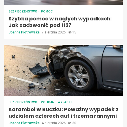
BEZPIECZEŃSTWO
POMOC
Szybka pomoc w nagłych wypadkach:
Jak zadzwonić pod 112?
Joanna Piotrowska
7 sierpnia 2026
15
BEZPIECZEŃSTWO
POLICJA
WYPADKI
Karambol w Buczku: Poważny wypadek z
udziałem czterech aut i trzema rannymi
Joanna Piotrowska
4 sierpnia 2026
30