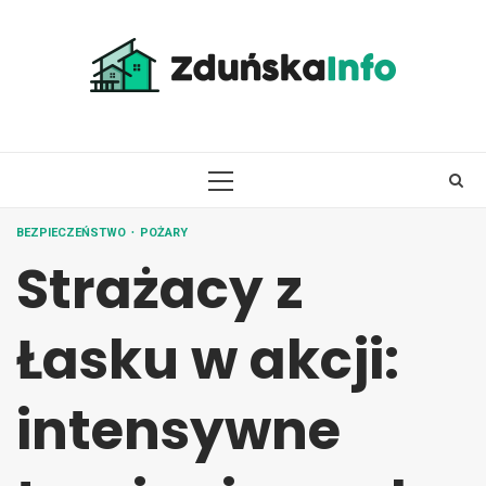
Skip
to
content
PRIMARY
MENU
BEZPIECZEŃSTWO
POŻARY
Strażacy z
Łasku w akcji:
intensywne