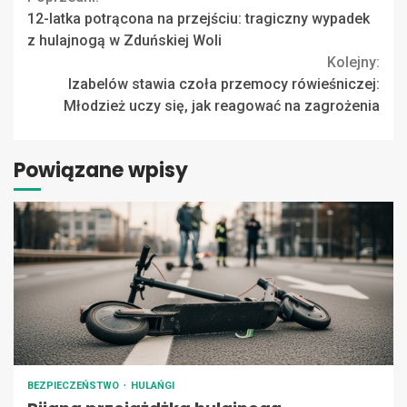
Continue
12-latka potrącona na przejściu: tragiczny wypadek
Reading
z hulajnogą w Zduńskiej Woli
Kolejny:
Izabelów stawia czoła przemocy rówieśniczej:
Młodzież uczy się, jak reagować na zagrożenia
Powiązane wpisy
BEZPIECZEŃSTWO
HULAŃGI