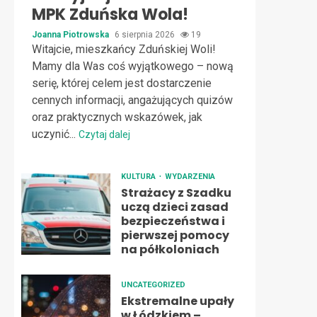
MPK Zduńska Wola!
Joanna Piotrowska
6 sierpnia 2026
19
Witajcie, mieszkańcy Zduńskiej Woli!
Mamy dla Was coś wyjątkowego – nową
serię, której celem jest dostarczenie
cennych informacji, angażujących quizów
oraz praktycznych wskazówek, jak
uczynić...
Czytaj dalej
KULTURA
WYDARZENIA
Strażacy z Szadku
uczą dzieci zasad
bezpieczeństwa i
pierwszej pomocy
na półkoloniach
UNCATEGORIZED
Ekstremalne upały
w Łódzkiem –