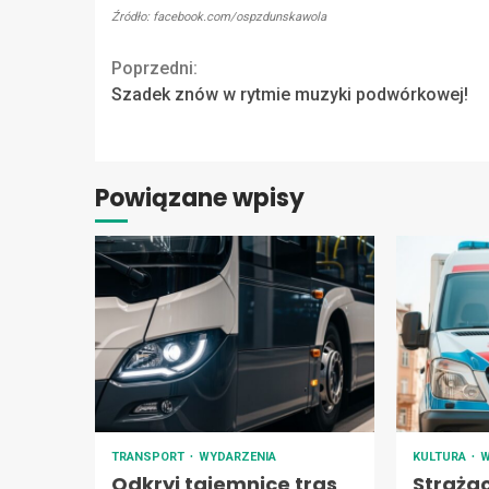
Źródło: facebook.com/ospzdunskawola
Continue
Poprzedni:
Szadek znów w rytmie muzyki podwórkowej!
Reading
Powiązane wpisy
TRANSPORT
WYDARZENIA
KULTURA
W
Odkryj tajemnice tras
Straża