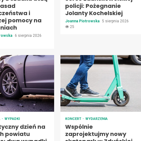
zasad
policji: Pożegnanie
czeństwa i
Jolanty Kochelskiej
zej pomocy na
Joanna Piotrowska
5 sierpnia 2026
oniach
25
trowska
6 sierpnia 2026
A
WYPADKI
KONCERT
WYDARZENIA
yczny dzień na
Wspólnie
h powiatu
zaprojektujmy nowy