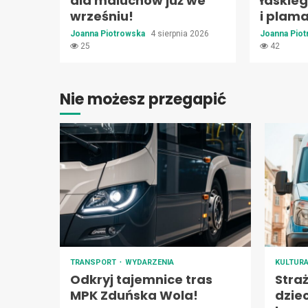
dla maluchów już we
łaskie
wrześniu!
i plam
Joanna Piotrowska
4 sierpnia 2026
Joanna Pio
25
42
Nie możesz przegapić
TRANSPORT
WYDARZENIA
KULTUR
Odkryj tajemnice tras
Stra
MPK Zduńska Wola!
dzie