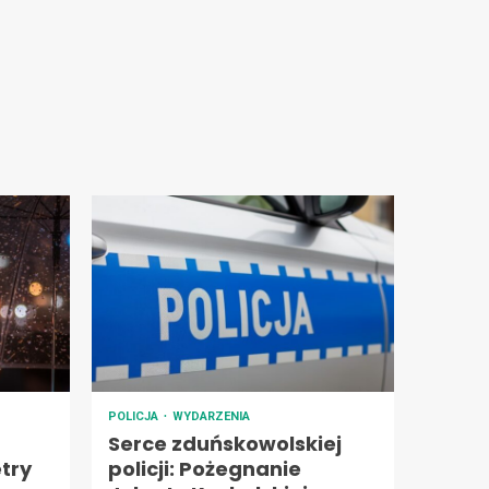
POLICJA
WYDARZENIA
Serce zduńskowolskiej
try
policji: Pożegnanie