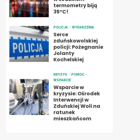
termometry biją
35ºC!
POLICJA
WYDARZENIA
Serce
zduńskowolskiej
policji: Pożegnanie
Jolanty
Kochelskiej
KRYZYS
POMOC
WSPARCIE
Wsparcie w
kryzysie: Ośrodek
Interwencji w
Zduńskiej Woli na
ratunek
mieszkańcom