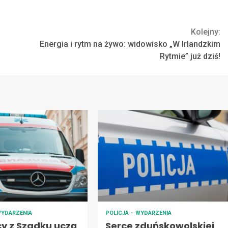
Kolejny:
Energia i rytm na żywo: widowisko „W Irlandzkim
Rytmie” już dziś!
YDARZENIA
POLICJA
WYDARZENIA
cy z Szadku uczą
Serce zduńskowolskiej