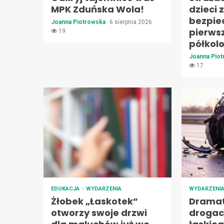
MPK Zduńska Wola!
dzieci 
bezpie
Joanna Piotrowska
6 sierpnia 2026
pierws
19
półkol
Joanna Pio
17
EDUKACJA
WYDARZENIA
WYDARZENI
Żłobek „Łaskotek”
Dramat
otworzy swoje drzwi
drogac