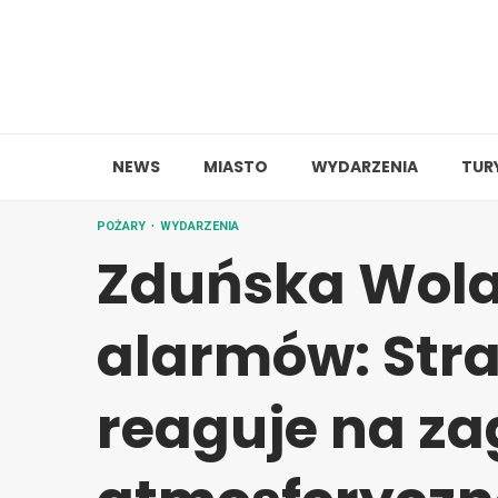
Skip
to
content
NEWS
MIASTO
WYDARZENIA
TUR
POŻARY
WYDARZENIA
Zduńska Wola
alarmów: Str
reaguje na za