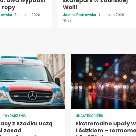
go: dwa wypadki
skatepark w Zduńskiej
a ropy
Woli!
trowska
3 sierpnia 2026
Joanna Piotrowska
1 sierpnia 2026
39
A
WYDARZENIA
UNCATEGORIZED
żacy z Szadku uczą
Ekstremalne upały w
ci zasad
Łódzkiem – termome