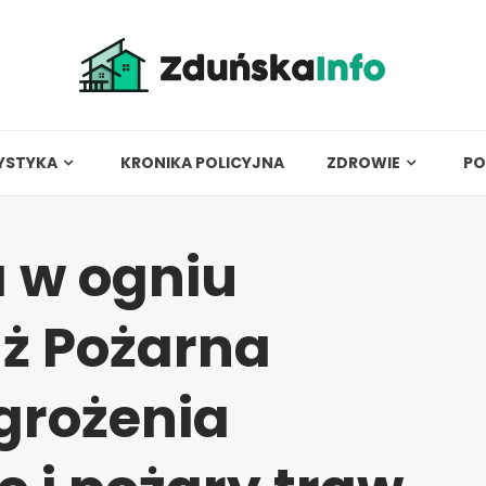
YSTYKA
KRONIKA POLICYJNA
ZDROWIE
PO
 w ogniu
aż Pożarna
grożenia