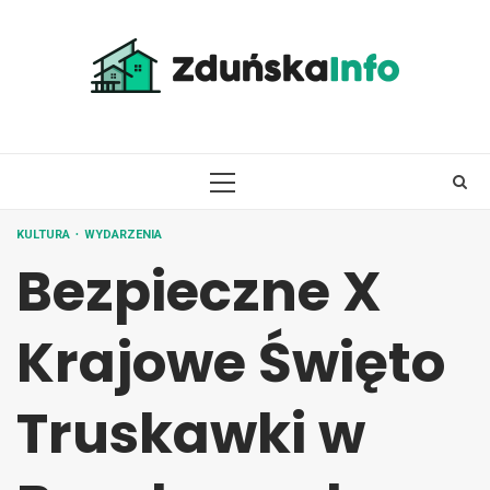
Skip
to
content
PRIMARY
MENU
KULTURA
WYDARZENIA
Bezpieczne X
Krajowe Święto
Truskawki w