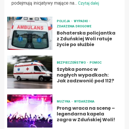
podejmują inicjatywy mające na...
Czytaj dalej
POLICJA
WYPADKI
ZDARZENIA DROGOWE
Bohaterska policjantka
z Zduńskiej Woli ratuje
życie po służbie
BEZPIECZEŃSTWO
POMOC
Szybka pomoc w
nagłych wypadkach:
Jak zadzwonić pod 112?
MUZYKA
WYDARZENIA
Prong wraca na scenę –
legendarna kapela
zagra w Zduńskiej Woli!