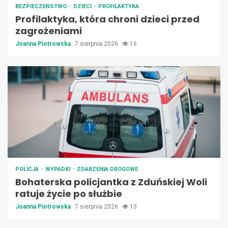
BEZPIECZEŃSTWO
DZIECI
PROFILAKTYKA
Profilaktyka, która chroni dzieci przed
zagrożeniami
Joanna Piotrowska
7 sierpnia 2026
16
POLICJA
WYPADKI
ZDARZENIA DROGOWE
Bohaterska policjantka z Zduńskiej Woli
ratuje życie po służbie
Joanna Piotrowska
7 sierpnia 2026
13