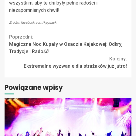
wszystkim, aby te dni były pełne radości i
niezapomnianych chwil!
Źródło: facebook.com/kpp.lask
Continue
Poprzedni:
Magiczna Noc Kupały w Osadzie Kajakowej: Odkryj
Reading
Tradycje i Radość!
Kolejny:
Ekstremalne wyzwanie dla strażaków już jutro!
Powiązane wpisy