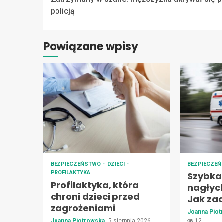
Reading
policją
Powiązane wpisy
BEZPIECZEŃSTWO
DZIECI
BEZPIECZE
PROFILAKTYKA
Szybka
Profilaktyka, która
nagłyc
chroni dzieci przed
Jak za
zagrożeniami
Joanna Pio
Joanna Piotrowska
7 sierpnia 2026
12