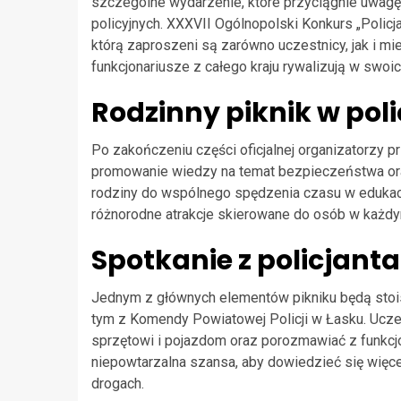
szczególne wydarzenie, które przyciągnie uwag
policyjnych. XXXVII Ogólnopolski Konkurs „Polic
którą zaproszeni są zarówno uczestnicy, jak i mi
funkcjonariusze z całego kraju rywalizują w swoic
Rodzinny piknik w pol
Po zakończeniu części oficjalnej organizatorzy 
promowanie wiedzy na temat bezpieczeństwa oraz
rodziny do wspólnego spędzenia czasu w edukac
różnorodne atrakcje skierowane do osób w każdy
Spotkanie z policjant
Jednym z głównych elementów pikniku będą stois
tym z Komendy Powiatowej Policji w Łasku. Uczest
sprzętowi i pojazdom oraz porozmawiać z funkcjon
niepowtarzalna szansa, aby dowiedzieć się więcej 
drogach.