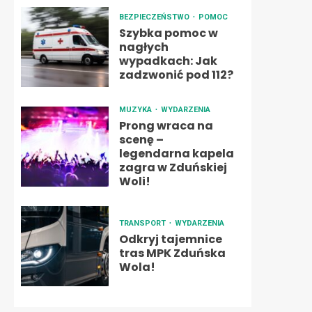
BEZPIECZEŃSTWO
POMOC
Szybka pomoc w
nagłych
wypadkach: Jak
zadzwonić pod 112?
MUZYKA
WYDARZENIA
Prong wraca na
scenę –
legendarna kapela
zagra w Zduńskiej
Woli!
TRANSPORT
WYDARZENIA
Odkryj tajemnice
tras MPK Zduńska
Wola!