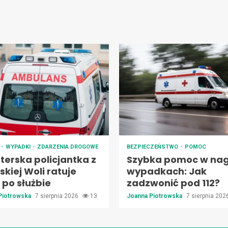
A
WYPADKI
ZDARZENIA DROGOWE
BEZPIECZEŃSTWO
POMOC
terska policjantka z
Szybka pomoc w nag
kiej Woli ratuje
wypadkach: Jak
 po służbie
zadzwonić pod 112?
Piotrowska
7 sierpnia 2026
13
Joanna Piotrowska
7 sierpnia 20