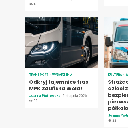
16
TRANSPORT
WYDARZENIA
KULTURA
W
Odkryj tajemnice tras
Straża
MPK Zduńska Wola!
dzieci 
bezpie
Joanna Piotrowska
6 sierpnia 2026
pierws
23
półkol
Joanna Pio
22