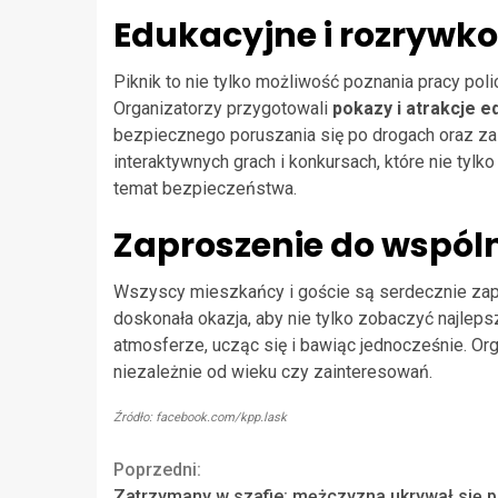
Edukacyjne i rozrywk
Piknik to nie tylko możliwość poznania pracy poli
Organizatorzy przygotowali
pokazy i atrakcje e
bezpiecznego poruszania się po drogach oraz za
interaktywnych grach i konkursach, które nie tylk
temat bezpieczeństwa.
Zaproszenie do wspól
Wszyscy mieszkańcy i goście są serdecznie zap
doskonała okazja, aby nie tylko zobaczyć najlepsz
atmosferze, ucząc się i bawiąc jednocześnie. Org
niezależnie od wieku czy zainteresowań.
Źródło: facebook.com/kpp.lask
Continue
Poprzedni:
Zatrzymany w szafie: mężczyzna ukrywał się 