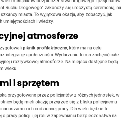
ę wielu miłośników bezpieczeństwa drogowego i pasjonatów
jant Ruchu Drogowego” zakończy się uroczystą ceremonią, na
eszkańcy miasta. To wyjątkowa okazja, aby zobaczyć, jak
h umiejętnościach i wiedzy.
icyjnej atmosferze
przygotowali
piknik profilaktyczny
, który ma na celu
 integrację społeczności. Wydarzenie to ma zachęcić całe
yjnej i rozrywkowej atmosferze. Na miejscu dostępne będą
m wieku.
ami i sprzętem
ka przygotowane przez policjantów z różnych jednostek, w
nicy będą mieli okazję przyjrzeć się z bliska policyjnemu
ariuszami o ich codziennej pracy. Dla wielu będzie to
o pracy policji i jej roli w zapewnianiu bezpieczeństwa na