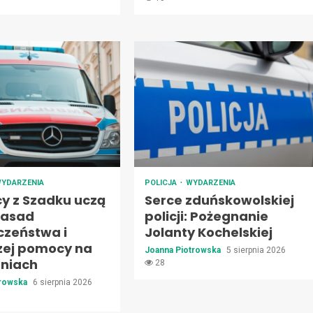
YDARZENIA
POLICJA
WYDARZENIA
cy z Szadku uczą
Serce zduńskowolskiej
zasad
policji: Pożegnanie
czeństwa i
Jolanty Kochelskiej
zej pomocy na
Joanna Piotrowska
5 sierpnia 2026
oniach
28
trowska
6 sierpnia 2026