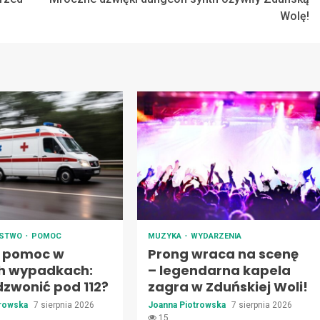
Wolę!
ŃSTWO
POMOC
MUZYKA
WYDARZENIA
 pomoc w
Prong wraca na scenę
h wypadkach:
– legendarna kapela
dzwonić pod 112?
zagra w Zduńskiej Woli!
trowska
7 sierpnia 2026
Joanna Piotrowska
7 sierpnia 2026
15