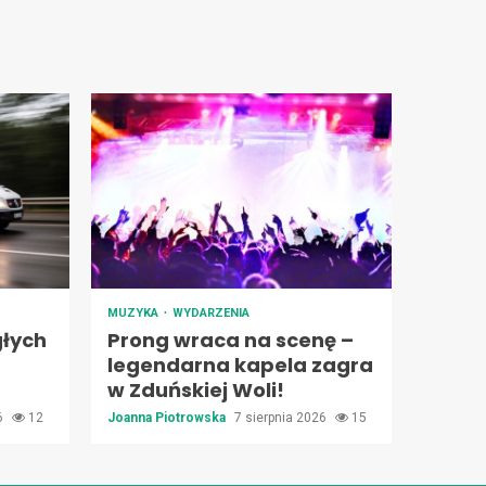
MUZYKA
WYDARZENIA
łych
Prong wraca na scenę –
legendarna kapela zagra
w Zduńskiej Woli!
26
12
Joanna Piotrowska
7 sierpnia 2026
15