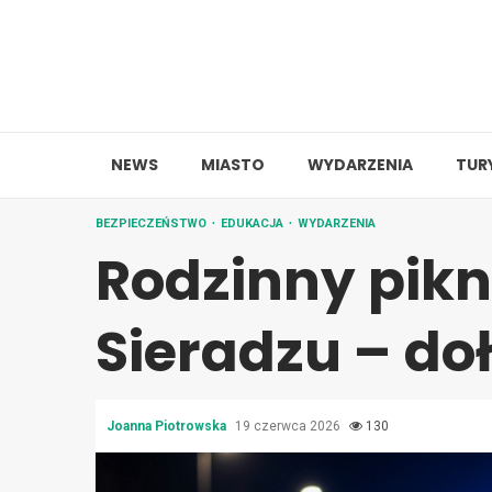
Skip
to
content
NEWS
MIASTO
WYDARZENIA
TUR
BEZPIECZEŃSTWO
EDUKACJA
WYDARZENIA
Rodzinny pikni
Sieradzu – doł
Joanna Piotrowska
19 czerwca 2026
130