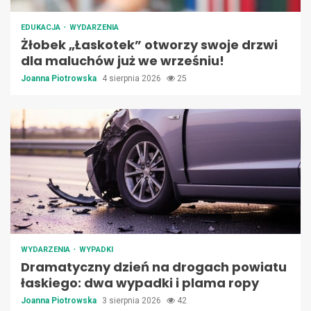
EDUKACJA
WYDARZENIA
Żłobek „Łaskotek” otworzy swoje drzwi
dla maluchów już we wrześniu!
Joanna Piotrowska
4 sierpnia 2026
25
WYDARZENIA
WYPADKI
Dramatyczny dzień na drogach powiatu
łaskiego: dwa wypadki i plama ropy
Joanna Piotrowska
3 sierpnia 2026
42