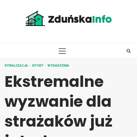
Skip
to
content
PRIMARY
MENU
RYWALIZACJA
SPORT
WYDARZENIA
Ekstremalne
wyzwanie dla
strażaków już