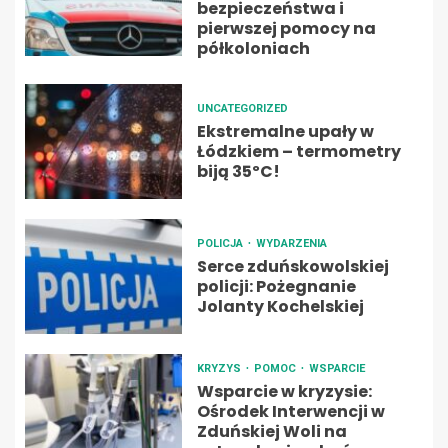
bezpieczeństwa i
pierwszej pomocy na
półkoloniach
UNCATEGORIZED
Ekstremalne upały w
Łódzkiem – termometry
biją 35ºC!
POLICJA
WYDARZENIA
Serce zduńskowolskiej
policji: Pożegnanie
Jolanty Kochelskiej
KRYZYS
POMOC
WSPARCIE
Wsparcie w kryzysie:
Ośrodek Interwencji w
Zduńskiej Woli na