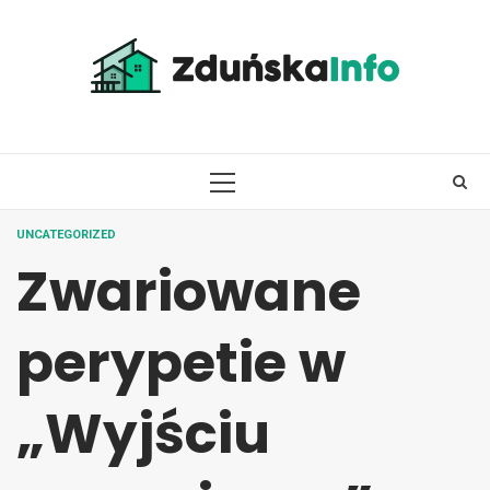
Skip
to
content
PRIMARY
MENU
UNCATEGORIZED
Zwariowane
perypetie w
„Wyjściu