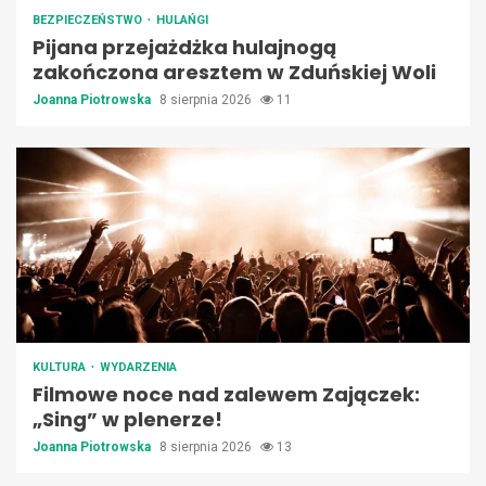
BEZPIECZEŃSTWO
HULAŃGI
Pijana przejażdżka hulajnogą
zakończona aresztem w Zduńskiej Woli
Joanna Piotrowska
8 sierpnia 2026
11
KULTURA
WYDARZENIA
Filmowe noce nad zalewem Zajączek:
„Sing” w plenerze!
Joanna Piotrowska
8 sierpnia 2026
13