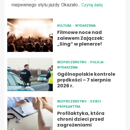
niepewnego stylu jazdy. Okazało...
Czytaj dalej
KULTURA
WYDARZENIA
Filmowe noce nad
zalewem Zajączek:
„Sing” w plenerze!
BEZPIECZEŃSTWO
POLICJA
WYDARZENIA
Ogólnopolskie kontrole
prędkości – 7 sierpnia
2026 r.
BEZPIECZEŃSTWO
DZIECI
PROFILAKTYKA
Profilaktyka, która
chroni dzieci przed
zagrożeniami