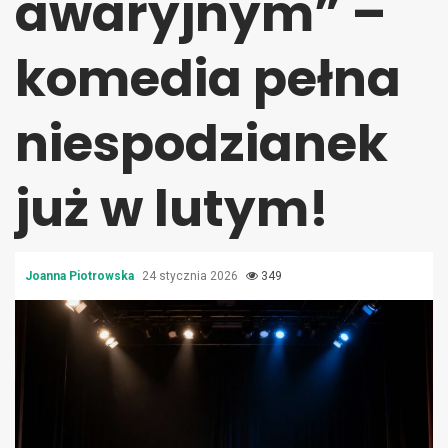
awaryjnym” –
komedia pełna
niespodzianek
już w lutym!
Joanna Piotrowska
24 stycznia 2026
349