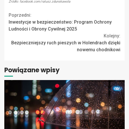
Źródło: facebook.com/ratusz.zdunskawola
Continue
Poprzedni:
Inwestycje w bezpieczeństwo: Program Ochrony
Reading
Ludności i Obrony Cywilnej 2025
Kolejny:
Bezpieczniejszy ruch pieszych w Holendrach dzięki
nowemu chodnikowi
Powiązane wpisy