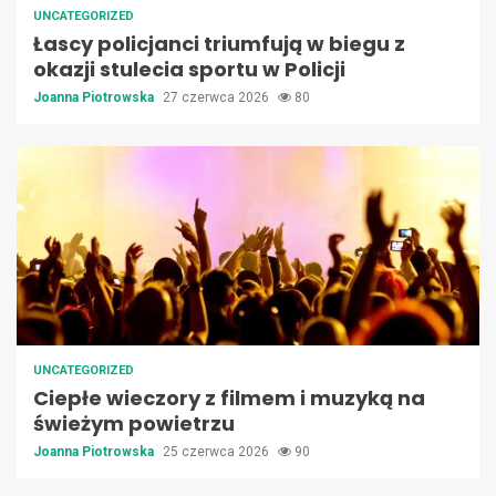
UNCATEGORIZED
Łascy policjanci triumfują w biegu z
okazji stulecia sportu w Policji
Joanna Piotrowska
27 czerwca 2026
80
UNCATEGORIZED
Ciepłe wieczory z filmem i muzyką na
świeżym powietrzu
Joanna Piotrowska
25 czerwca 2026
90