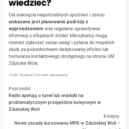
wiedzieć?
Dla uniknięcia niepotrzebnych opóźnień i stresu
wskazane jest planowanie podróży z
wyprzedzeniem
oraz regularne sprawdzanie
informacji u oficjalnych źródeł. Mieszkańcy mogą
również zgłaszać swoje uwagi i pytania do miejskich
służb za pośrednictwem dedykowanej infolinii lub
formularza kontaktowego dostępnego na stronie UM
Zduńska Wola.
Źródło: facebook.com/mpk.zdunskawola
Continue
Poprzedni:
Radni apelują o tunel lub wiadukt na
Reading
problematycznym przejeździe kolejowym w
Zduńskiej Woli
Kolejny:
Nowe zasady kursowania MPK w Zduńskiej Woli –