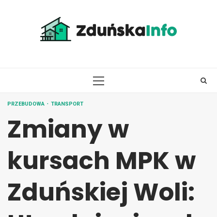
Skip
to
content
PRIMARY
MENU
PRZEBUDOWA
TRANSPORT
Zmiany w
kursach MPK w
Zduńskiej Woli: