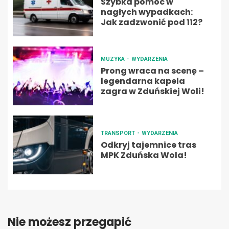
Szybka pomoc w
nagłych wypadkach:
Jak zadzwonić pod 112?
MUZYKA
WYDARZENIA
Prong wraca na scenę –
legendarna kapela
zagra w Zduńskiej Woli!
TRANSPORT
WYDARZENIA
Odkryj tajemnice tras
MPK Zduńska Wola!
Nie możesz przegapić