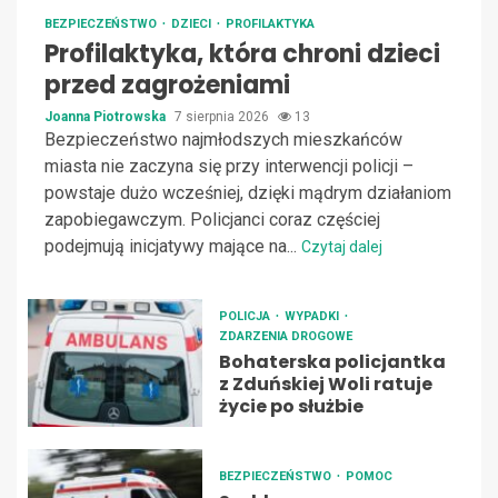
BEZPIECZEŃSTWO
DZIECI
PROFILAKTYKA
Profilaktyka, która chroni dzieci
przed zagrożeniami
Joanna Piotrowska
7 sierpnia 2026
13
Bezpieczeństwo najmłodszych mieszkańców
miasta nie zaczyna się przy interwencji policji –
powstaje dużo wcześniej, dzięki mądrym działaniom
zapobiegawczym. Policjanci coraz częściej
podejmują inicjatywy mające na...
Czytaj dalej
POLICJA
WYPADKI
ZDARZENIA DROGOWE
Bohaterska policjantka
z Zduńskiej Woli ratuje
życie po służbie
BEZPIECZEŃSTWO
POMOC