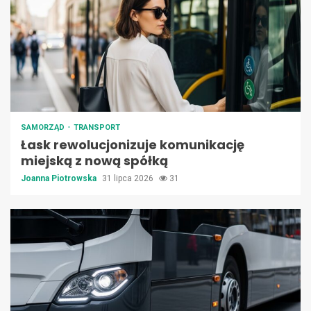
SAMORZĄD
TRANSPORT
Łask rewolucjonizuje komunikację
miejską z nową spółką
Joanna Piotrowska
31 lipca 2026
31