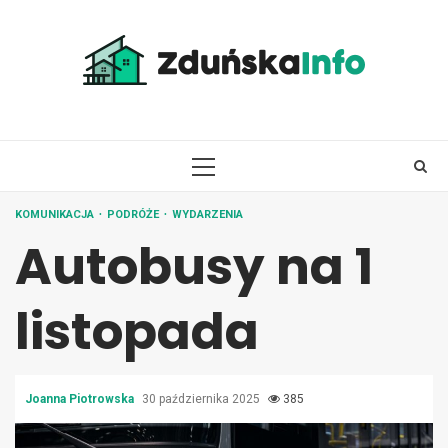
Skip
to
content
PRIMARY
MENU
KOMUNIKACJA
PODRÓŻE
WYDARZENIA
Autobusy na 1
listopada
Joanna Piotrowska
30 października 2025
385