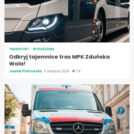
TRANSPORT
WYDARZENIA
Odkryj tajemnice tras MPK Zduńska
Wola!
Joanna Piotrowska
6 sierpnia 2026
19