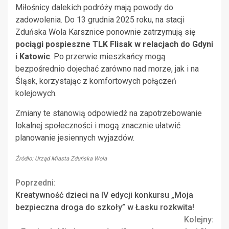
Miłośnicy dalekich podróży mają powody do
zadowolenia. Do 13 grudnia 2025 roku, na stacji
Zduńska Wola Karsznice ponownie zatrzymują się
pociągi pospieszne TLK Flisak w relacjach do Gdyni
i Katowic
. Po przerwie mieszkańcy mogą
bezpośrednio dojechać zarówno nad morze, jak i na
Śląsk, korzystając z komfortowych połączeń
kolejowych.
Zmiany te stanowią odpowiedź na zapotrzebowanie
lokalnej społeczności i mogą znacznie ułatwić
planowanie jesiennych wyjazdów.
Źródło: Urząd Miasta Zduńska Wola
Continue
Poprzedni:
Kreatywność dzieci na IV edycji konkursu „Moja
Reading
bezpieczna droga do szkoły” w Łasku rozkwita!
Kolejny: