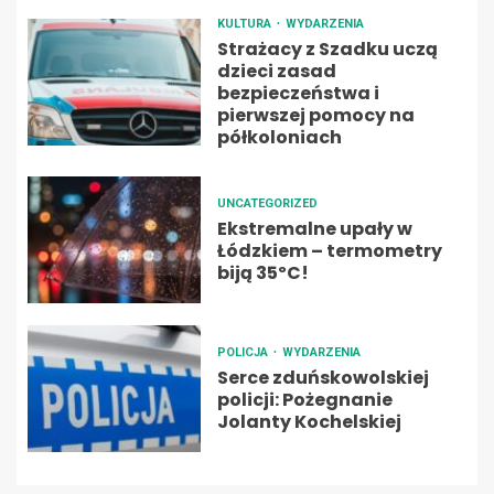
KULTURA
WYDARZENIA
Strażacy z Szadku uczą
dzieci zasad
bezpieczeństwa i
pierwszej pomocy na
półkoloniach
UNCATEGORIZED
Ekstremalne upały w
Łódzkiem – termometry
biją 35ºC!
POLICJA
WYDARZENIA
Serce zduńskowolskiej
policji: Pożegnanie
Jolanty Kochelskiej