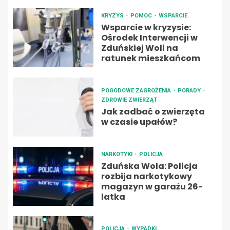
KRYZYS
POMOC
WSPARCIE
Wsparcie w kryzysie:
Ośrodek Interwencji w
Zduńskiej Woli na
ratunek mieszkańcom
POGODOWE ZAGROŻENIA
PORADY
ZDROWIE ZWIERZĄT
Jak zadbać o zwierzęta
w czasie upałów?
NARKOTYKI
POLICJA
Zduńska Wola: Policja
rozbija narkotykowy
magazyn w garażu 26-
latka
POLICJA
WYPADKI