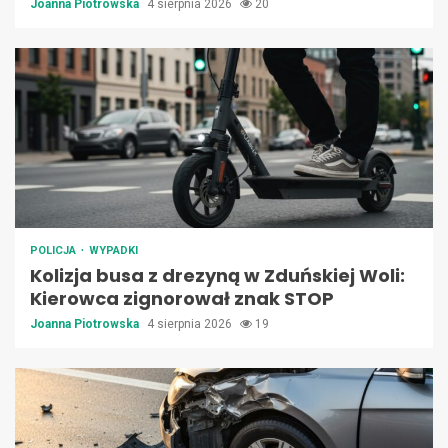
Joanna Piotrowska
4 sierpnia 2026
20
POLICJA
WYPADKI
Kolizja busa z drezyną w Zduńskiej Woli:
Kierowca zignorował znak STOP
Joanna Piotrowska
4 sierpnia 2026
19