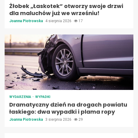
Żłobek „Łaskotek” otworzy swoje drzwi
dla maluchów już we wrześniu!
Joanna Piotrowska
4 sierpnia 2026
17
WYDARZENIA
WYPADKI
Dramatyczny dzień na drogach powiatu
łaskiego: dwa wypadki i plama ropy
Joanna Piotrowska
3 sierpnia 2026
29