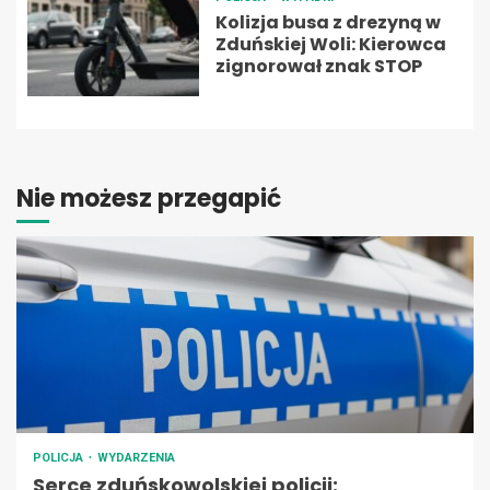
Kolizja busa z drezyną w
Zduńskiej Woli: Kierowca
zignorował znak STOP
Nie możesz przegapić
POLICJA
WYDARZENIA
Serce zduńskowolskiej policji: