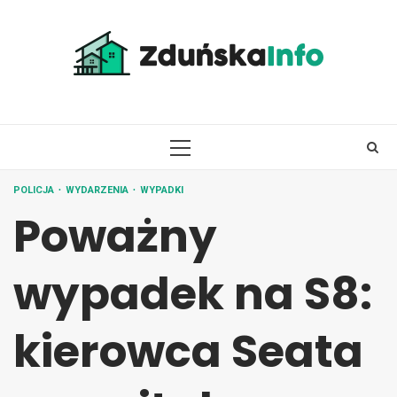
Skip
to
content
PRIMARY
MENU
POLICJA
WYDARZENIA
WYPADKI
Poważny
wypadek na S8:
kierowca Seata