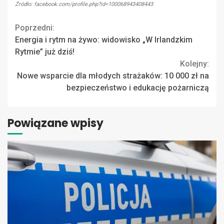
Źródło: facebook.com/profile.php?id=100068943408443
Continue
Poprzedni:
Energia i rytm na żywo: widowisko „W Irlandzkim
Reading
Rytmie” już dziś!
Kolejny:
Nowe wsparcie dla młodych strażaków: 10 000 zł na
bezpieczeństwo i edukację pożarniczą
Powiązane wpisy