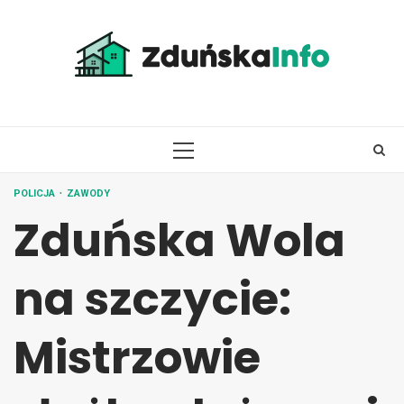
Skip
to
content
PRIMARY
MENU
POLICJA
ZAWODY
Zduńska Wola
na szczycie:
Mistrzowie