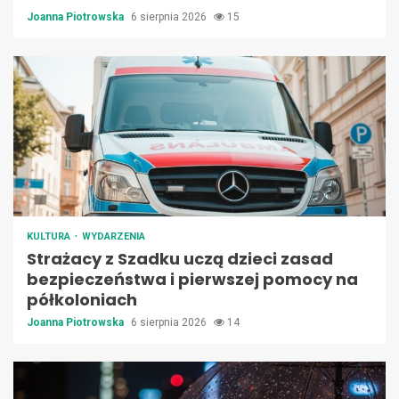
Joanna Piotrowska
6 sierpnia 2026
15
KULTURA
WYDARZENIA
Strażacy z Szadku uczą dzieci zasad
bezpieczeństwa i pierwszej pomocy na
półkoloniach
Joanna Piotrowska
6 sierpnia 2026
14