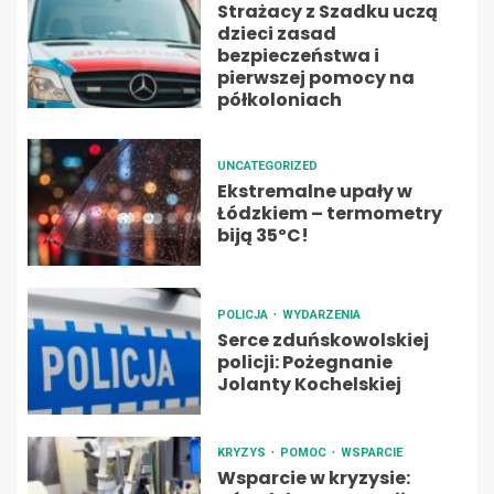
Strażacy z Szadku uczą
dzieci zasad
bezpieczeństwa i
pierwszej pomocy na
półkoloniach
UNCATEGORIZED
Ekstremalne upały w
Łódzkiem – termometry
biją 35ºC!
POLICJA
WYDARZENIA
Serce zduńskowolskiej
policji: Pożegnanie
Jolanty Kochelskiej
KRYZYS
POMOC
WSPARCIE
Wsparcie w kryzysie: