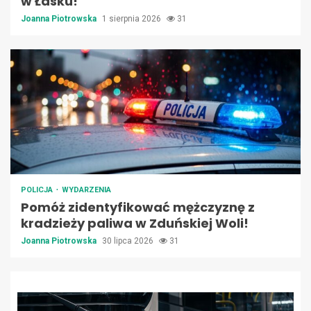
w Łasku!
Joanna Piotrowska
1 sierpnia 2026
31
POLICJA
WYDARZENIA
Pomóż zidentyfikować mężczyznę z
kradzieży paliwa w Zduńskiej Woli!
Joanna Piotrowska
30 lipca 2026
31