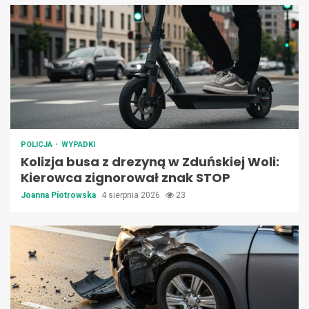
POLICJA
WYPADKI
Kolizja busa z drezyną w Zduńskiej Woli:
Kierowca zignorował znak STOP
Joanna Piotrowska
4 sierpnia 2026
23