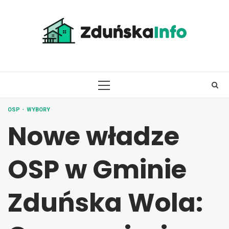
Skip
to
content
PRIMARY
MENU
OSP
WYBORY
Nowe władze
OSP w Gminie
Zduńska Wola: