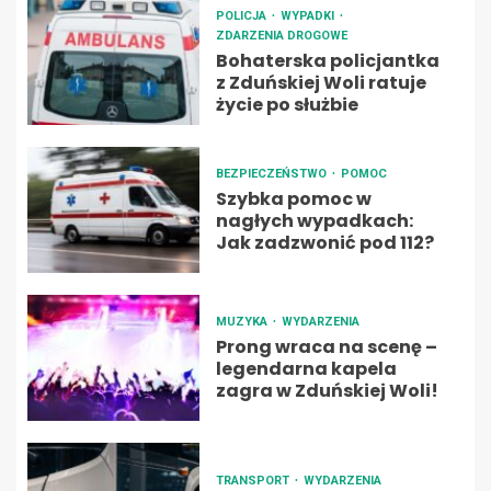
POLICJA
WYPADKI
ZDARZENIA DROGOWE
Bohaterska policjantka
z Zduńskiej Woli ratuje
życie po służbie
BEZPIECZEŃSTWO
POMOC
Szybka pomoc w
nagłych wypadkach:
Jak zadzwonić pod 112?
MUZYKA
WYDARZENIA
Prong wraca na scenę –
legendarna kapela
zagra w Zduńskiej Woli!
TRANSPORT
WYDARZENIA