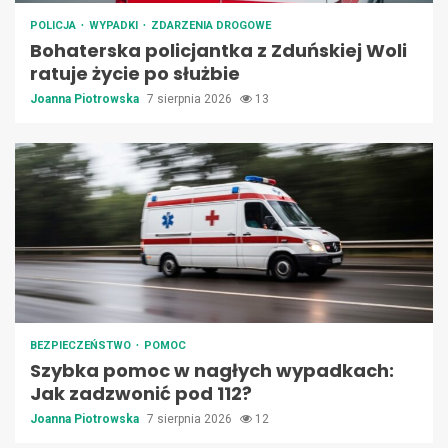
POLICJA
WYPADKI
ZDARZENIA DROGOWE
Bohaterska policjantka z Zduńskiej Woli
ratuje życie po służbie
Joanna Piotrowska
7 sierpnia 2026
13
BEZPIECZEŃSTWO
POMOC
Szybka pomoc w nagłych wypadkach:
Jak zadzwonić pod 112?
Joanna Piotrowska
7 sierpnia 2026
12