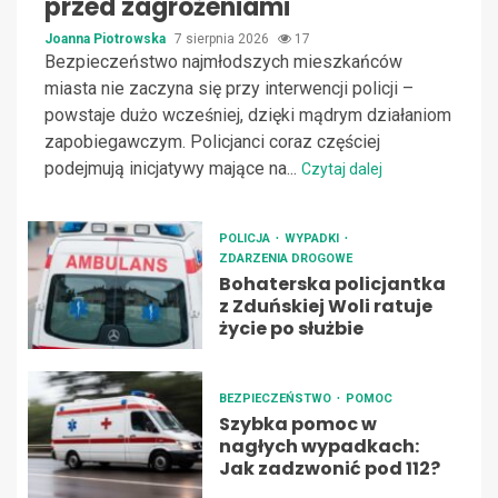
przed zagrożeniami
Joanna Piotrowska
7 sierpnia 2026
17
Bezpieczeństwo najmłodszych mieszkańców
miasta nie zaczyna się przy interwencji policji –
powstaje dużo wcześniej, dzięki mądrym działaniom
zapobiegawczym. Policjanci coraz częściej
podejmują inicjatywy mające na...
Czytaj dalej
POLICJA
WYPADKI
ZDARZENIA DROGOWE
Bohaterska policjantka
z Zduńskiej Woli ratuje
życie po służbie
BEZPIECZEŃSTWO
POMOC
Szybka pomoc w
nagłych wypadkach:
Jak zadzwonić pod 112?