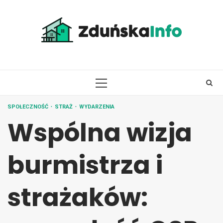
Skip
to
content
PRIMARY
MENU
SPOŁECZNOŚĆ
STRAŻ
WYDARZENIA
Wspólna wizja
burmistrza i
strażaków: