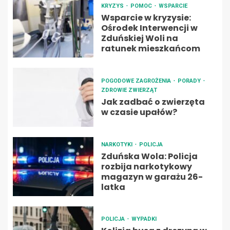
KRYZYS
POMOC
WSPARCIE
Wsparcie w kryzysie:
Ośrodek Interwencji w
Zduńskiej Woli na
ratunek mieszkańcom
POGODOWE ZAGROŻENIA
PORADY
ZDROWIE ZWIERZĄT
Jak zadbać o zwierzęta
w czasie upałów?
NARKOTYKI
POLICJA
Zduńska Wola: Policja
rozbija narkotykowy
magazyn w garażu 26-
latka
POLICJA
WYPADKI