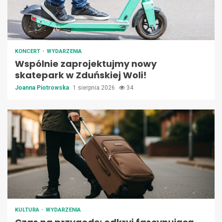
KONCERT
WYDARZENIA
Wspólnie zaprojektujmy nowy
skatepark w Zduńskiej Woli!
Joanna Piotrowska
1 sierpnia 2026
34
KULTURA
WYDARZENIA