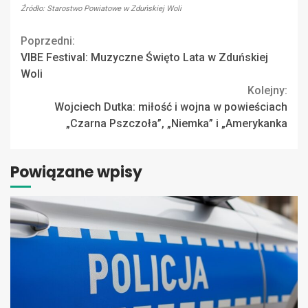
Źródło: Starostwo Powiatowe w Zduńskiej Woli
Continue
Poprzedni:
VIBE Festival: Muzyczne Święto Lata w Zduńskiej
Reading
Woli
Kolejny:
Wojciech Dutka: miłość i wojna w powieściach
„Czarna Pszczoła”, „Niemka” i „Amerykanka
Powiązane wpisy