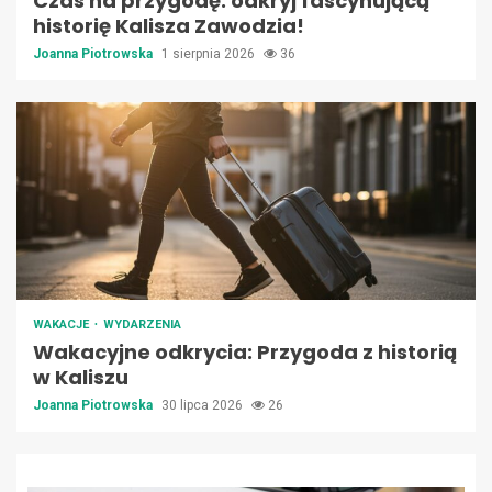
Czas na przygodę: odkryj fascynującą
historię Kalisza Zawodzia!
Joanna Piotrowska
1 sierpnia 2026
36
WAKACJE
WYDARZENIA
Wakacyjne odkrycia: Przygoda z historią
w Kaliszu
Joanna Piotrowska
30 lipca 2026
26