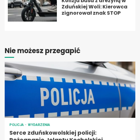
Kolizja busa z drezyną w
Zduńskiej Woli: Kierowca
zignorował znak STOP
Nie możesz przegapić
POLICJA
WYDARZENIA
Serce zduńskowolskiej policji:
Pożegnanie Jolanty Kochelskiej