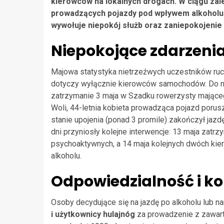
kierowców na lokalnych drogach. W ciągu zale
prowadzących pojazdy pod wpływem alkoholu 
wywołuje niepokój służb oraz zaniepokojenie
Niepokojące zdarzeni
Majowa statystyka nietrzeźwych uczestników ruch
dotyczy wyłącznie kierowców samochodów. Do na
zatrzymanie 3 maja w Szadku rowerzysty mającego
Woli, 44-letnia kobieta prowadząca pojazd porusz
stanie upojenia (ponad 3 promile) zakończył jazd
dni przyniosły kolejne interwencje: 13 maja za
psychoaktywnych, a 14 maja kolejnych dwóch kier
alkoholu.
Odpowiedzialność i k
Osoby decydujące się na jazdę po alkoholu lub n
i użytkownicy hulajnóg
za prowadzenie z zawarto