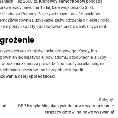
żeniach – aż 2500 zł.
Kierowcy samochodów
ponoszą
awa jazdy nawet na 15 lat, kara więzienia do 3 lat,
zecz Funduszu Pomocy Pokrzywdzonym oraz 15 punktów
emożliwia również uzyskanie zaświadczenia o niekaralności,
sam pokryć koszty odszkodowań oraz ewentualnych rent.
agrożenie
wszystkich uczestników ruchu drogowego. Każdy, kto
powinien jak najszybciej powiadomić odpowiednie służby,
 otoczenia zamierza prowadzić po spożyciu alkoholu, nie
 odebranie kluczyków, może zapobiec tragedii.
żowania całej społeczności.
Kolejny:
amań
OSP Kobyla Miejska zyskała nowe wyposażenie –
strażacy gotowi na nowe wyzwania!