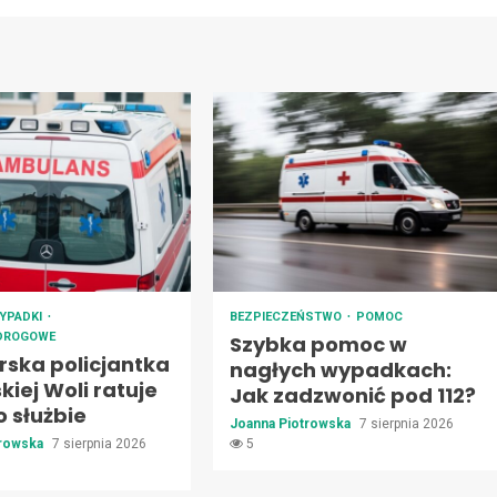
YPADKI
BEZPIECZEŃSTWO
POMOC
 DROGOWE
Szybka pomoc w
rska policjantka
nagłych wypadkach:
kiej Woli ratuje
Jak zadzwonić pod 112?
o służbie
Joanna Piotrowska
7 sierpnia 2026
trowska
7 sierpnia 2026
5