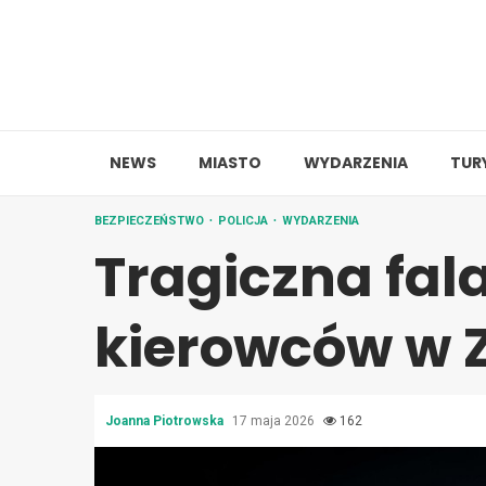
Skip
to
content
NEWS
MIASTO
WYDARZENIA
TUR
BEZPIECZEŃSTWO
POLICJA
WYDARZENIA
Tragiczna fal
kierowców w Z
Joanna Piotrowska
17 maja 2026
162