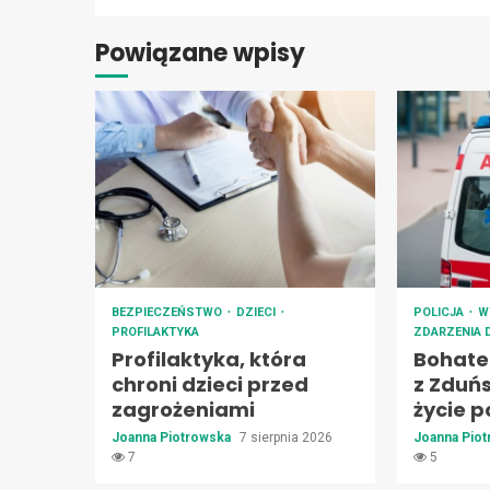
Powiązane wpisy
BEZPIECZEŃSTWO
DZIECI
POLICJA
W
PROFILAKTYKA
ZDARZENIA
Profilaktyka, która
Bohate
chroni dzieci przed
z Zduńs
zagrożeniami
życie p
Joanna Piotrowska
7 sierpnia 2026
Joanna Pio
7
5