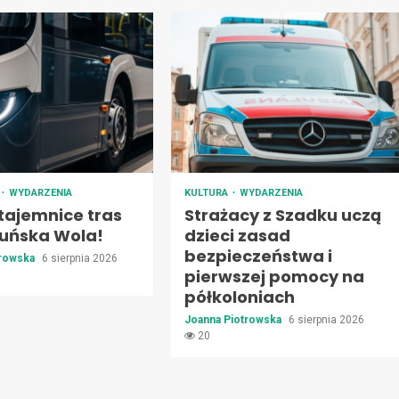
T
WYDARZENIA
KULTURA
WYDARZENIA
tajemnice tras
Strażacy z Szadku uczą
uńska Wola!
dzieci zasad
bezpieczeństwa i
trowska
6 sierpnia 2026
pierwszej pomocy na
półkoloniach
Joanna Piotrowska
6 sierpnia 2026
20