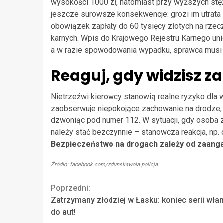
wysokości 1000 zł, natomiast przy wyższych stę
jeszcze surowsze konsekwencje: grozi im utrata pr
obowiązek zapłaty do 60 tysięcy złotych na r
karnych. Wpis do Krajowego Rejestru Karnego uni
a w razie spowodowania wypadku, sprawca musi 
Reaguj, gdy widzisz z
Nietrzeźwi kierowcy stanowią realne ryzyko dla 
zaobserwuje niepokojące zachowanie na drodze, 
dzwoniąc pod numer 112. W sytuacji, gdy osoba z
należy stać bezczynnie – stanowcza reakcja, np.
Bezpieczeństwo na drogach zależy od zaanga
Źródło: facebook.com/zdunskawola.policja
Continue
Poprzedni:
Zatrzymany złodziej w Łasku: koniec serii wł
Reading
do aut!