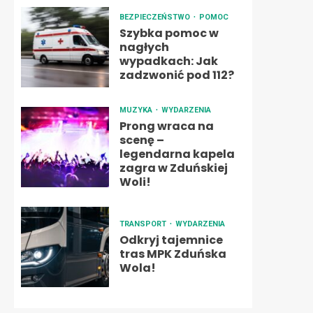
BEZPIECZEŃSTWO
POMOC
Szybka pomoc w
nagłych
wypadkach: Jak
zadzwonić pod 112?
MUZYKA
WYDARZENIA
Prong wraca na
scenę –
legendarna kapela
zagra w Zduńskiej
Woli!
TRANSPORT
WYDARZENIA
Odkryj tajemnice
tras MPK Zduńska
Wola!