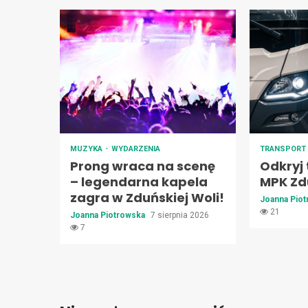
MUZYKA
WYDARZENIA
TRANSPOR
Prong wraca na scenę
Odkryj 
– legendarna kapela
MPK Zd
zagra w Zduńskiej Woli!
Joanna Pio
21
Joanna Piotrowska
7 sierpnia 2026
7