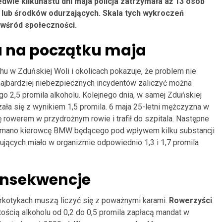
dwie kilkunastu dni maja policja zatrzymała aż 13 osób
lub środków odurzających. Skala tych wykroczeń
 wśród społeczności.
a na początku maja
u w Zduńskiej Woli i okolicach pokazuje, że problem nie
jbardziej niebezpiecznych incydentów zaliczyć można
 2,5 promila alkoholu. Kolejnego dnia, w samej Zduńskiej
ała się z wynikiem 1,5 promila. 6 maja 25-letni mężczyzna w
ę rowerem w przydrożnym rowie i trafił do szpitala. Następne
trzymano kierowcę BMW będącego pod wpływem kilku substancji
ujących miało w organizmie odpowiednio 1,3 i 1,7 promila
onsekwencje
arkotykach muszą liczyć się z poważnymi karami.
Rowerzyści
ścią alkoholu od 0,2 do 0,5 promila zapłacą mandat w