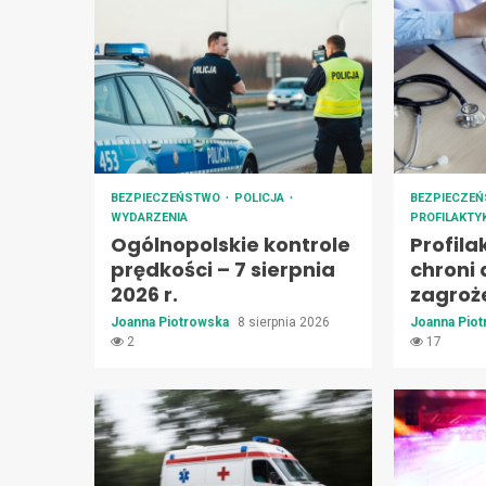
BEZPIECZEŃSTWO
POLICJA
BEZPIECZE
WYDARZENIA
PROFILAKTY
Ogólnopolskie kontrole
Profila
prędkości – 7 sierpnia
chroni 
2026 r.
zagroż
Joanna Piotrowska
8 sierpnia 2026
Joanna Pio
2
17