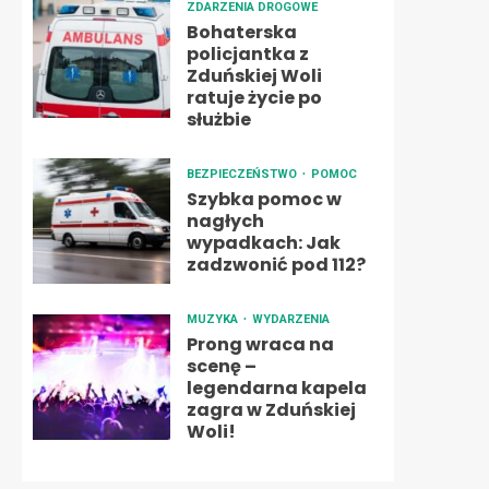
ZDARZENIA DROGOWE
Bohaterska
policjantka z
Zduńskiej Woli
ratuje życie po
służbie
BEZPIECZEŃSTWO
POMOC
Szybka pomoc w
nagłych
wypadkach: Jak
zadzwonić pod 112?
MUZYKA
WYDARZENIA
Prong wraca na
scenę –
legendarna kapela
zagra w Zduńskiej
Woli!