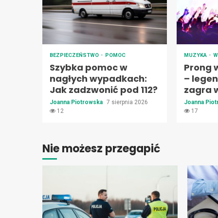
BEZPIECZEŃSTWO
POMOC
MUZYKA
W
Szybka pomoc w
Prong 
nagłych wypadkach:
– lege
Jak zadzwonić pod 112?
zagra w
Joanna Piotrowska
7 sierpnia 2026
Joanna Pio
12
17
Nie możesz przegapić