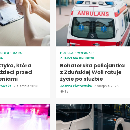
ŃSTWO
DZIECI
POLICJA
WYPADKI
KA
ZDARZENIA DROGOWE
ktyka, która
Bohaterska policjantka
dzieci przed
z Zduńskiej Woli ratuje
eniami
życie po służbie
trowska
7 sierpnia 2026
Joanna Piotrowska
7 sierpnia 2026
13