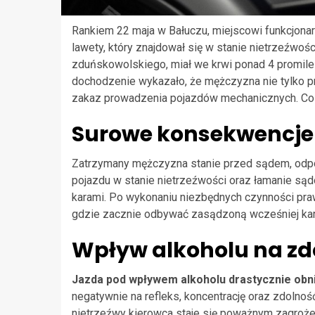
Rankiem 22 maja w Bałuczu, miejscowi funkcjonar
lawety, który znajdował się w stanie nietrzeźwoś
zduńskowolskiego, miał we krwi ponad 4 promile 
dochodzenie wykazało, że mężczyzna nie tylko p
zakaz prowadzenia pojazdów mechanicznych. Co w
Surowe konsekwencje
Zatrzymany mężczyzna stanie przed sądem, odp
pojazdu w stanie nietrzeźwości oraz łamanie s
karami. Po wykonaniu niezbędnych czynności pra
gdzie zacznie odbywać zasądzoną wcześniej kar
Wpływ alkoholu na zd
Jazda pod wpływem alkoholu drastycznie obn
negatywnie na refleks, koncentrację oraz zdolnoś
nietrzeźwy kierowca staje się poważnym zagroże