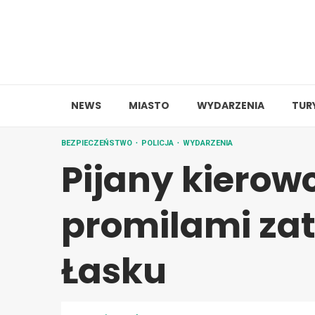
Skip
to
content
NEWS
MIASTO
WYDARZENIA
TUR
BEZPIECZEŃSTWO
POLICJA
WYDARZENIA
Pijany kierow
promilami za
Łasku