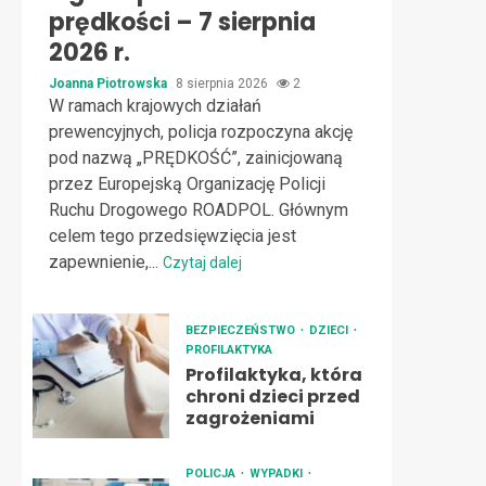
prędkości – 7 sierpnia
2026 r.
Joanna Piotrowska
8 sierpnia 2026
2
W ramach krajowych działań
prewencyjnych, policja rozpoczyna akcję
pod nazwą „PRĘDKOŚĆ”, zainicjowaną
przez Europejską Organizację Policji
Ruchu Drogowego ROADPOL. Głównym
celem tego przedsięwzięcia jest
zapewnienie,...
Czytaj dalej
BEZPIECZEŃSTWO
DZIECI
PROFILAKTYKA
Profilaktyka, która
chroni dzieci przed
zagrożeniami
POLICJA
WYPADKI