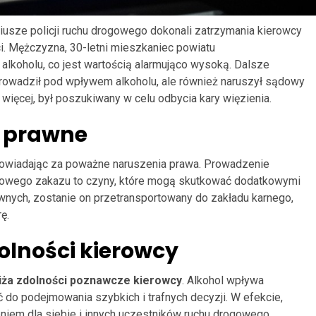
iusze policji ruchu drogowego dokonali zatrzymania kierowcy
ci. Mężczyzna, 30-letni mieszkaniec powiatu
alkoholu, co jest wartością alarmująco wysoką. Dalsze
rowadził pod wpływem alkoholu, ale również naruszył sądowy
ięcej, był poszukiwany w celu odbycia kary więzienia.
 prawne
owiadając za poważne naruszenia prawa. Prowadzenie
ądowego zakazu to czyny, które mogą skutkować dodatkowymi
wnych, zostanie on przetransportowany do zakładu karnego,
ę.
olności kierowcy
iża zdolności poznawcze kierowcy
. Alkohol wpływa
ć do podejmowania szybkich i trafnych decyzji. W efekcie,
niem dla siebie i innych uczestników ruchu drogowego.