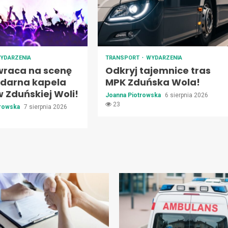
YDARZENIA
TRANSPORT
WYDARZENIA
wraca na scenę
Odkryj tajemnice tras
ndarna kapela
MPK Zduńska Wola!
 Zduńskiej Woli!
Joanna Piotrowska
6 sierpnia 2026
23
trowska
7 sierpnia 2026