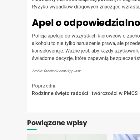
Ryzyko wypadków drogowych znacząco wzrasta, n
Apel o odpowiedzialn
Policja apeluje do wszystkich kierowców o zach
alkoholu to nie tylko naruszenie prawa, ale prze
konsekwencje. Ważne jest, aby każdy użytkownik
świadome decyzje, które zapewnią bezpieczeńst
Źródło: facebook.com/kpp.lask
Continue
Poprzedni:
Rodzinne święto radości i twórczości w PMOS
Reading
Powiązane wpisy