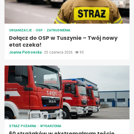
ORGANIZACJE
OSP
ZATRUDNIENIA
Dołącz do OSP w Tuszynie – Twój nowy
etat czeka!
Joanna Piotrowska
25 czerwca 2026
93
STRAŻ POŻARNA
WYDARZENIA
60 strażaków w ekstremalnym teście