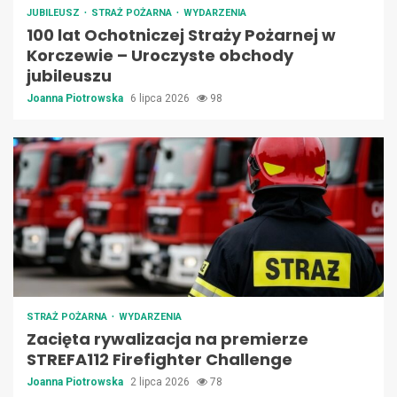
JUBILEUSZ
STRAŻ POŻARNA
WYDARZENIA
100 lat Ochotniczej Straży Pożarnej w
Korczewie – Uroczyste obchody
jubileuszu
Joanna Piotrowska
6 lipca 2026
98
STRAŻ POŻARNA
WYDARZENIA
Zacięta rywalizacja na premierze
STREFA112 Firefighter Challenge
Joanna Piotrowska
2 lipca 2026
78