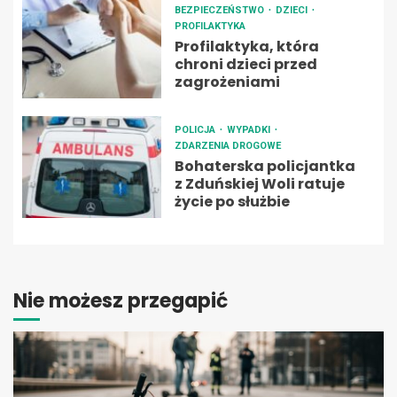
BEZPIECZEŃSTWO
DZIECI
PROFILAKTYKA
Profilaktyka, która
chroni dzieci przed
zagrożeniami
POLICJA
WYPADKI
ZDARZENIA DROGOWE
Bohaterska policjantka
z Zduńskiej Woli ratuje
życie po służbie
Nie możesz przegapić