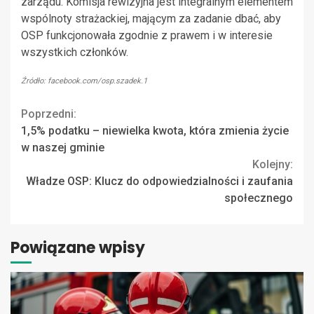
zarządu. Komisja rewizyjna jest integralnym elementem
wspólnoty strażackiej, mającym za zadanie dbać, aby
OSP funkcjonowała zgodnie z prawem i w interesie
wszystkich członków.
Źródło: facebook.com/osp.szadek.1
Continue
Poprzedni:
1,5% podatku – niewielka kwota, która zmienia życie
Reading
w naszej gminie
Kolejny:
Władze OSP: Klucz do odpowiedzialności i zaufania
społecznego
Powiązane wpisy