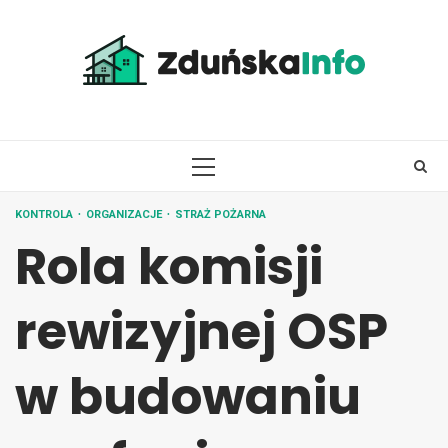
Skip
to
content
PRIMARY
MENU
KONTROLA
ORGANIZACJE
STRAŻ POŻARNA
Rola komisji
rewizyjnej OSP
w budowaniu