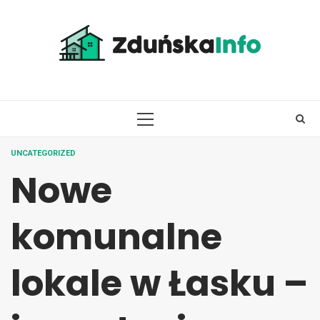
Skip
to
content
PRIMARY
MENU
UNCATEGORIZED
Nowe
komunalne
lokale w Łasku –