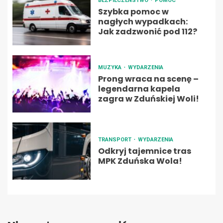
BEZPIECZEŃSTWO
POMOC
Szybka pomoc w
nagłych wypadkach:
Jak zadzwonić pod 112?
MUZYKA
WYDARZENIA
Prong wraca na scenę –
legendarna kapela
zagra w Zduńskiej Woli!
TRANSPORT
WYDARZENIA
Odkryj tajemnice tras
MPK Zduńska Wola!