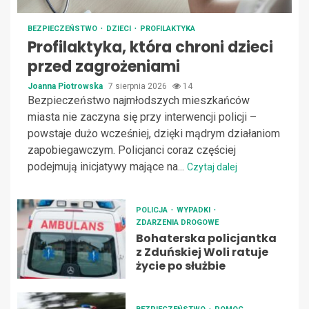
BEZPIECZEŃSTWO
DZIECI
PROFILAKTYKA
Profilaktyka, która chroni dzieci
przed zagrożeniami
Joanna Piotrowska
7 sierpnia 2026
14
Bezpieczeństwo najmłodszych mieszkańców
miasta nie zaczyna się przy interwencji policji –
powstaje dużo wcześniej, dzięki mądrym działaniom
zapobiegawczym. Policjanci coraz częściej
podejmują inicjatywy mające na...
Czytaj dalej
POLICJA
WYPADKI
ZDARZENIA DROGOWE
Bohaterska policjantka
z Zduńskiej Woli ratuje
życie po służbie