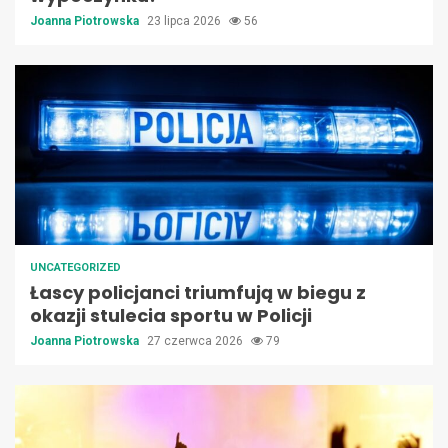
Joanna Piotrowska
23 lipca 2026
56
UNCATEGORIZED
Łascy policjanci triumfują w biegu z
okazji stulecia sportu w Policji
Joanna Piotrowska
27 czerwca 2026
79