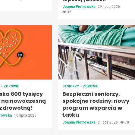
Joanna Piotrowska
29 lipca 2026
32
E
ZDROWIE
SENIORZY
ZDROWIE
ska 600 tysięcy
Bezpieczni seniorzy,
h na nowoczesną
spokojne rodziny: nowy
 zdrowotną!
program wsparcia w
Łasku
trowska
10 lipca 2026
Joanna Piotrowska
8 lipca 2026
70