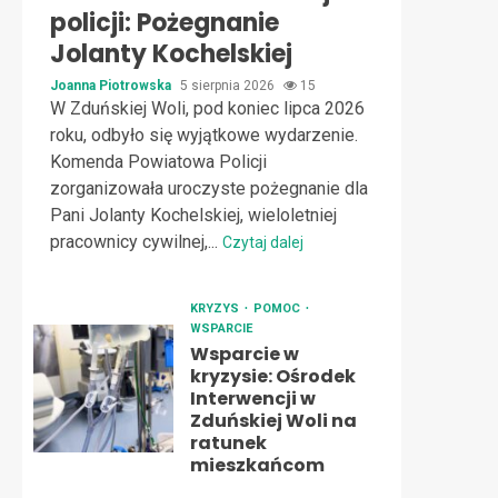
policji: Pożegnanie
Jolanty Kochelskiej
Joanna Piotrowska
5 sierpnia 2026
15
W Zduńskiej Woli, pod koniec lipca 2026
roku, odbyło się wyjątkowe wydarzenie.
Komenda Powiatowa Policji
zorganizowała uroczyste pożegnanie dla
Pani Jolanty Kochelskiej, wieloletniej
pracownicy cywilnej,...
Czytaj dalej
KRYZYS
POMOC
WSPARCIE
Wsparcie w
kryzysie: Ośrodek
Interwencji w
Zduńskiej Woli na
ratunek
mieszkańcom