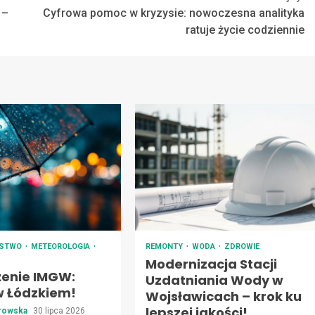
 –
Cyfrowa pomoc w kryzysie: nowoczesna analityka
ratuje życie codziennie
ŃSTWO
METEOROLOGIA
REMONTY
WODA
ZDROWIE
Modernizacja Stacji
żenie IMGW:
Uzdatniania Wody w
w Łódzkiem!
Wojsławicach – krok ku
lepszej jakości!
trowska
30 lipca 2026