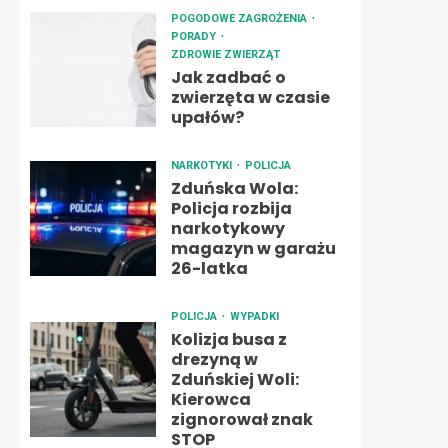
POGODOWE ZAGROŻENIA
PORADY
ZDROWIE ZWIERZĄT
Jak zadbać o
zwierzęta w czasie
upałów?
NARKOTYKI
POLICJA
Zduńska Wola:
Policja rozbija
narkotykowy
magazyn w garażu
26-latka
POLICJA
WYPADKI
Kolizja busa z
drezyną w
Zduńskiej Woli:
Kierowca
zignorował znak
STOP