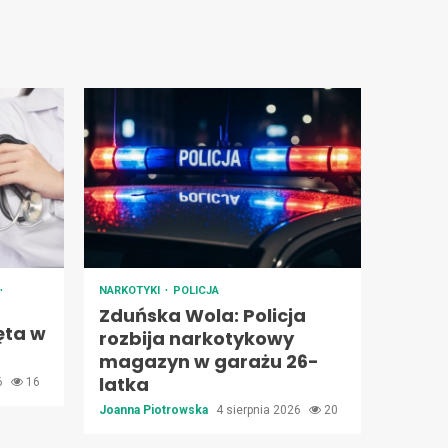
NARKOTYKI
POLICJA
Zduńska Wola: Policja
ęta w
rozbija narkotykowy
magazyn w garażu 26-
latka
26
16
Joanna Piotrowska
4 sierpnia 2026
20