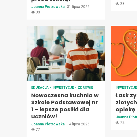
28
Joanna Piotrowska
31 lipca 2026
33
EDUKACJA
INWESTYCJE
ZDROWIE
INWESTYCJ
Nowoczesna kuchnia w
Łask zy
Szkole Podstawowej nr
złotyc
1 – lepsze posiłki dla
opiekę
uczniów!
Joanna Pio
72
Joanna Piotrowska
14 lipca 2026
77