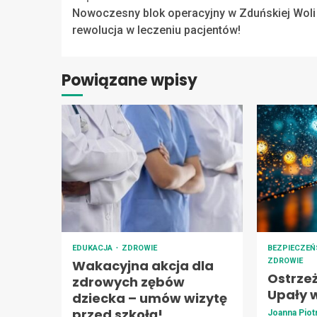
Continue
Nowoczesny blok operacyjny w Zduńskiej Woli
Reading
rewolucja w leczeniu pacjentów!
Powiązane wpisy
EDUKACJA
ZDROWIE
BEZPIECZE
ZDROWIE
Wakacyjna akcja dla
Ostrze
zdrowych zębów
Upały 
dziecka – umów wizytę
przed szkołą!
Joanna Pio