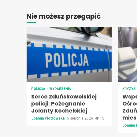
Nie możesz przegapić
POLICJA
WYDARZENIA
KRYZYS
Serce zduńskowolskiej
Wspa
policji: Pożegnanie
Ośro
Jolanty Kochelskiej
Zduń
mie
Joanna Piotrowska
5 sierpnia 2026
15
Joanna 