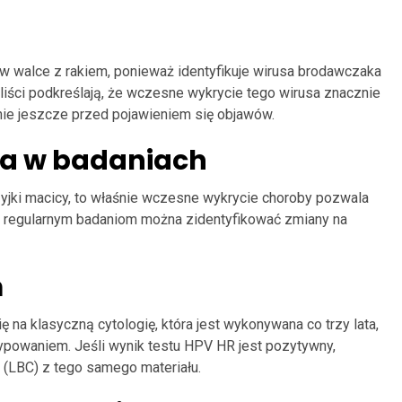
 walce z rakiem, ponieważ identyfikuje wirusa brodawczaka
iści podkreślają, że wczesne wykrycie tego wirusa znacznie
nie jeszcze przed pojawieniem się objawów.
twa w badaniach
zyjki macicy, to właśnie wczesne wykrycie choroby pozwala
i regularnym badaniom można zidentyfikować zmiany na
ń
a klasyczną cytologię, która jest wykonywana co trzy lata,
powaniem. Jeśli wynik testu HPV HR jest pozytywny,
 (LBC) z tego samego materiału.