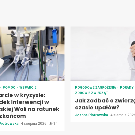
POMOC
WSPARCIE
POGODOWE ZAGROŻENIA
PORADY
ZDROWIE ZWIERZĄT
rcie w kryzysie:
Jak zadbać o zwierz
dek Interwencji w
czasie upałów?
skiej Woli na ratunek
szkańcom
Joanna Piotrowska
4 sierpnia 20
Piotrowska
4 sierpnia 2026
14