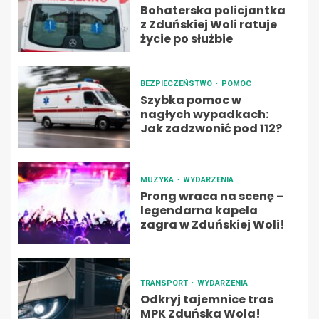
Bohaterska policjantka
z Zduńskiej Woli ratuje
życie po służbie
BEZPIECZEŃSTWO
POMOC
Szybka pomoc w
nagłych wypadkach:
Jak zadzwonić pod 112?
MUZYKA
WYDARZENIA
Prong wraca na scenę –
legendarna kapela
zagra w Zduńskiej Woli!
TRANSPORT
WYDARZENIA
Odkryj tajemnice tras
MPK Zduńska Wola!