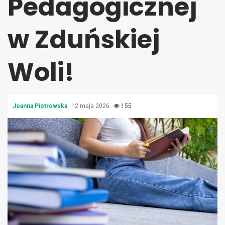
Pedagogicznej
w Zduńskiej
Woli!
Joanna Piotrowska
12 maja 2026
155