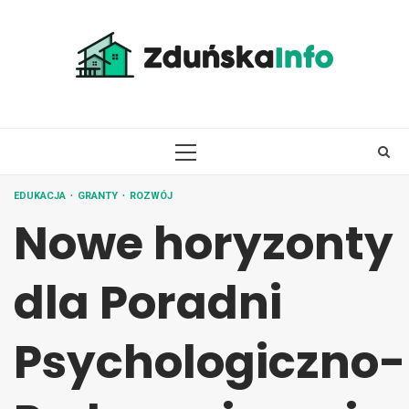
Skip
to
content
PRIMARY
MENU
EDUKACJA
GRANTY
ROZWÓJ
Nowe horyzonty
dla Poradni
Psychologiczno-