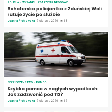
POLICJA
WYPADKI
ZDARZENIA DROGOWE
Bohaterska policjantka z Zduńskiej Woli
ratuje życie po służbie
Joanna Piotrowska
7 sierpnia 2026
13
BEZPIECZEŃSTWO
POMOC
Szybka pomoc w nagłych wypadkach:
Jak zadzwonić pod 112?
Joanna Piotrowska
7 sierpnia 2026
12