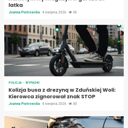
latka
Joanna Piotrowska
4 sierpnia 2026
36
POLICJA
WYPADKI
Kolizja busa z drezyną w Zduńskiej Woli:
Kierowca zignorował znak STOP
Joanna Piotrowska
4 sierpnia 2026
30