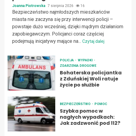
Joanna Piotrowska
7 sierpnia 2026
16
Bezpieczeństwo najmłodszych mieszkańców
miasta nie zaczyna się przy interwencji policji –
powstaje dużo wcześniej, dzięki mądrym działaniom
zapobiegawczym. Policjanci coraz częściej
podejmują inicjatywy mające na...
Czytaj dalej
POLICJA
WYPADKI
ZDARZENIA DROGOWE
Bohaterska policjantka
z Zduńskiej Woli ratuje
życie po służbie
BEZPIECZEŃSTWO
POMOC
Szybka pomoc w
nagłych wypadkach:
Jak zadzwonić pod 112?