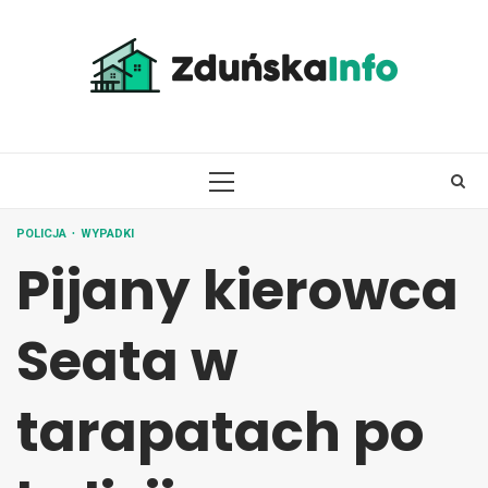
Skip
to
content
PRIMARY
MENU
POLICJA
WYPADKI
Pijany kierowca
Seata w
tarapatach po