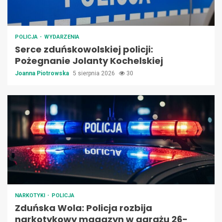
POLICJA
WYDARZENIA
Serce zduńskowolskiej policji:
Pożegnanie Jolanty Kochelskiej
Joanna Piotrowska
5 sierpnia 2026
30
NARKOTYKI
POLICJA
Zduńska Wola: Policja rozbija
narkotykowy magazyn w garażu 26-