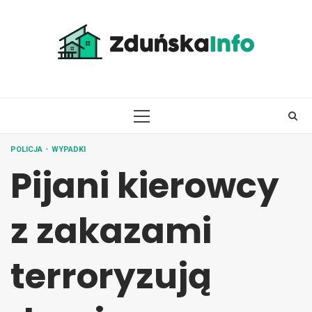
Skip
to
content
PRIMARY
MENU
POLICJA
WYPADKI
Pijani kierowcy
z zakazami
terroryzują