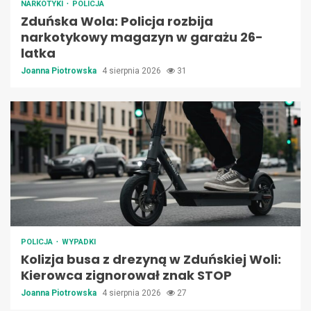
NARKOTYKI
POLICJA
Zduńska Wola: Policja rozbija
narkotykowy magazyn w garażu 26-
latka
Joanna Piotrowska
4 sierpnia 2026
31
POLICJA
WYPADKI
Kolizja busa z drezyną w Zduńskiej Woli:
Kierowca zignorował znak STOP
Joanna Piotrowska
4 sierpnia 2026
27