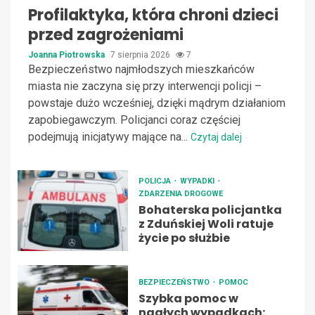
Profilaktyka, która chroni dzieci
przed zagrożeniami
Joanna Piotrowska
7 sierpnia 2026
7
Bezpieczeństwo najmłodszych mieszkańców
miasta nie zaczyna się przy interwencji policji –
powstaje dużo wcześniej, dzięki mądrym działaniom
zapobiegawczym. Policjanci coraz częściej
podejmują inicjatywy mające na...
Czytaj dalej
POLICJA
WYPADKI
ZDARZENIA DROGOWE
Bohaterska policjantka
z Zduńskiej Woli ratuje
życie po służbie
BEZPIECZEŃSTWO
POMOC
Szybka pomoc w
nagłych wypadkach: