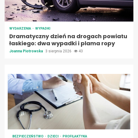
WYDARZENIA
WYPADKI
Dramatyczny dzień na drogach powiatu
łaskiego: dwa wypadki i plama ropy
Joanna Piotrowska
3 sierpnia 2026
43
BEZPIECZEŃSTWO
DZIECI
PROFILAKTYKA