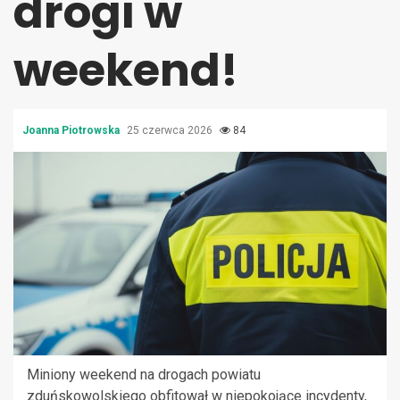
drogi w
weekend!
Joanna Piotrowska
25 czerwca 2026
84
Miniony weekend na drogach powiatu
zduńskowolskiego obfitował w niepokojące incydenty,