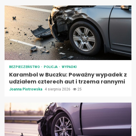
BEZPIECZEŃSTWO
POLICJA
WYPADKI
Karambol w Buczku: Poważny wypadek z
udziałem czterech aut i trzema rannymi
Joanna Piotrowska
4 sierpnia 2026
25