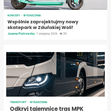
KONCERT
WYDARZENIA
Wspólnie zaprojektujmy nowy
skatepark w Zduńskiej Woli!
Joanna Piotrowska
1 sierpnia 2026
39
TRANSPORT
WYDARZENIA
Odkryj tajemnice tras MPK