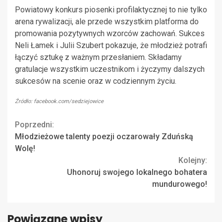
Powiatowy konkurs piosenki profilaktycznej to nie tylko
arena rywalizacji, ale przede wszystkim platforma do
promowania pozytywnych wzorców zachowań. Sukces
Neli Łamek i Julii Szubert pokazuje, że młodzież potrafi
łączyć sztukę z ważnym przesłaniem. Składamy
gratulacje wszystkim uczestnikom i życzymy dalszych
sukcesów na scenie oraz w codziennym życiu.
Źródło: facebook.com/sedziejowice
Continue
Poprzedni:
Młodzieżowe talenty poezji oczarowały Zduńską
Reading
Wolę!
Kolejny:
Uhonoruj swojego lokalnego bohatera
mundurowego!
Powiązane wpisy