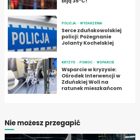
biją 35ºC!
POLICJA
WYDARZENIA
Serce zduńskowolskiej
policji: Pożegnanie
Jolanty Kochelskiej
KRYZYS
POMOC
WSPARCIE
Wsparcie w kryzysie:
Ośrodek Interwencji w
Zduńskiej Woli na
ratunek mieszkańcom
Nie możesz przegapić