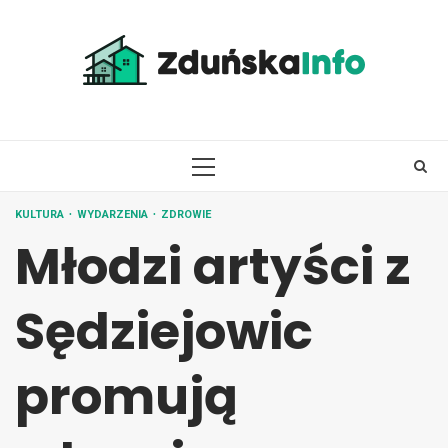
Skip
to
content
PRIMARY
MENU
KULTURA
WYDARZENIA
ZDROWIE
Młodzi artyści z
Sędziejowic
promują