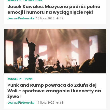
KONCERTY
WYDARZENIA
Jacek Kawalec: Muzyczna podróż pełna
emocji i humoru na wyciągnięcie ręki
Joanna Piotrowska
13 lipca 2026
72
KONCERTY
PUNK
Punk and Rump powraca do Zduńskiej
Woli – sportowe zmagania i koncerty na
żywo!
Joanna Piotrowska
11 lipca 2026
68