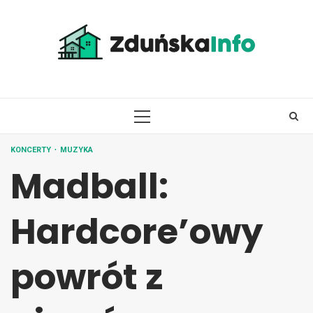
Skip
to
content
PRIMARY
MENU
KONCERTY
MUZYKA
Madball:
Hardcore’owy
powrót z