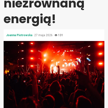
niezrównaną
energią!
Joanna Piotrowska
27 maja 2026
131