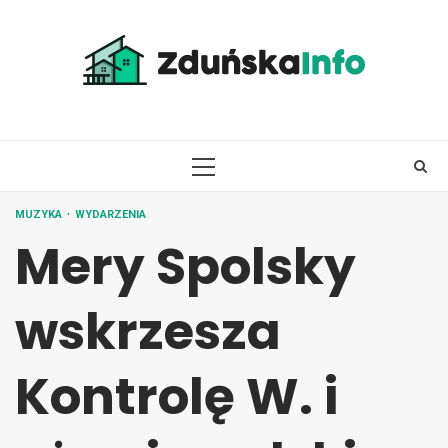
Skip
to
content
PRIMARY
MENU
MUZYKA
WYDARZENIA
Mery Spolsky
wskrzesza
Kontrolę W. i