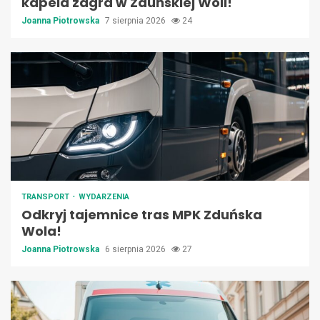
kapela zagra w Zduńskiej Woli!
Joanna Piotrowska
7 sierpnia 2026
24
TRANSPORT
WYDARZENIA
Odkryj tajemnice tras MPK Zduńska
Wola!
Joanna Piotrowska
6 sierpnia 2026
27