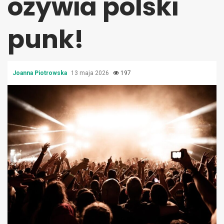
ożywia polski
punk!
Joanna Piotrowska
13 maja 2026
197