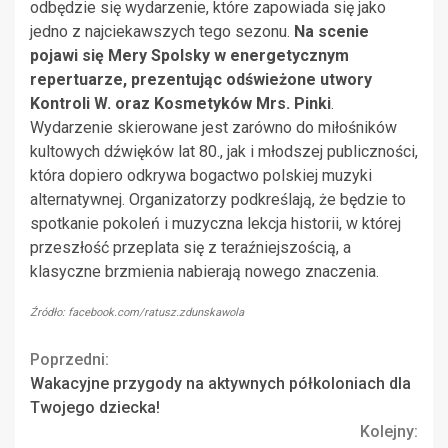
odbędzie się wydarzenie, które zapowiada się jako
jedno z najciekawszych tego sezonu.
Na scenie
pojawi się Mery Spolsky w energetycznym
repertuarze, prezentując odświeżone utwory
Kontroli W. oraz Kosmetyków Mrs. Pinki
.
Wydarzenie skierowane jest zarówno do miłośników
kultowych dźwięków lat 80., jak i młodszej publiczności,
która dopiero odkrywa bogactwo polskiej muzyki
alternatywnej. Organizatorzy podkreślają, że będzie to
spotkanie pokoleń i muzyczna lekcja historii, w której
przeszłość przeplata się z teraźniejszością, a
klasyczne brzmienia nabierają nowego znaczenia.
Źródło: facebook.com/ratusz.zdunskawola
Continue
Poprzedni:
Wakacyjne przygody na aktywnych półkoloniach dla
Reading
Twojego dziecka!
Kolejny: