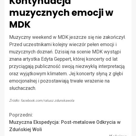
Kontynuacja
muzycznych emocji w
MDK
Muzyczny weekend w MDK jeszcze się nie zakończył.
Przed uczestnikami kolejny wieczór pełen emocji i
muzycznych doznań. Dzisiaj na scenie MDK wystąpi
znana artystka Edyta Geppert, której koncerty od lat
przyciągają publiczność swoją niezwykłą interpretacją
oraz wyjątkowym klimatem. Jej koncerty słyną z głębi
emocjonalnej i pozostawiają trwałe wrażenie na
słuchaczach.
Źródło: facebook.com/ratusz.zdunskawola
Continue
Poprzedni:
Muzyczna Ekspedycja: Post-metalowe Odkrycia w
Reading
Zduńskiej Woli