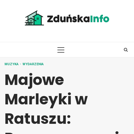
Skip
to
content
PRIMARY
MENU
MUZYKA
WYDARZENIA
Majowe
Marleyki w
Ratuszu: