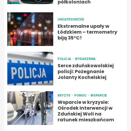
półkoloniach
UNCATEGORIZED
Ekstremalne upały w
Łódzkiem – termometry
biją 35ºC!
POLICJA
WYDARZENIA
Serce zduńskowolskiej
policji: Pożegnanie
Jolanty Kochelskiej
KRYZYS
POMOC
WSPARCIE
Wsparcie w kryzysie:
Ośrodek Interwencji w
Zduńskiej Woli na
ratunek mieszkańcom