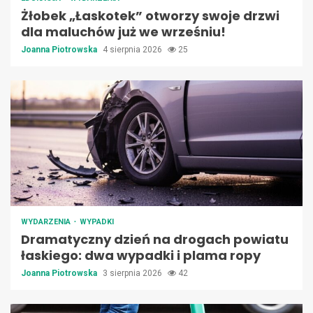
Żłobek „Łaskotek” otworzy swoje drzwi
dla maluchów już we wrześniu!
Joanna Piotrowska
4 sierpnia 2026
25
WYDARZENIA
WYPADKI
Dramatyczny dzień na drogach powiatu
łaskiego: dwa wypadki i plama ropy
Joanna Piotrowska
3 sierpnia 2026
42