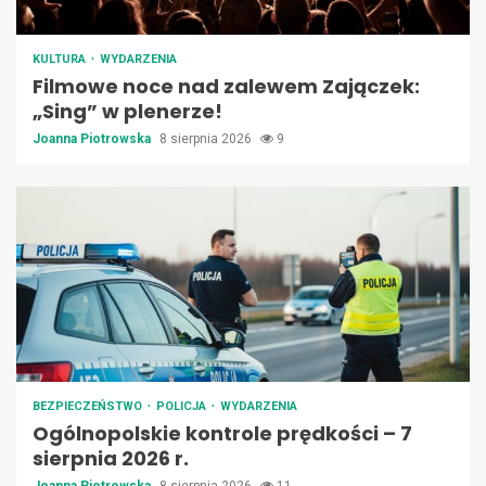
KULTURA
WYDARZENIA
Filmowe noce nad zalewem Zajączek:
„Sing” w plenerze!
Joanna Piotrowska
8 sierpnia 2026
9
BEZPIECZEŃSTWO
POLICJA
WYDARZENIA
Ogólnopolskie kontrole prędkości – 7
sierpnia 2026 r.
Joanna Piotrowska
8 sierpnia 2026
11