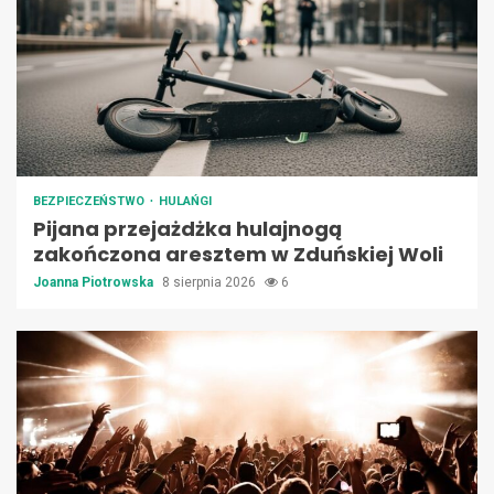
BEZPIECZEŃSTWO
HULAŃGI
Pijana przejażdżka hulajnogą
zakończona aresztem w Zduńskiej Woli
Joanna Piotrowska
8 sierpnia 2026
6