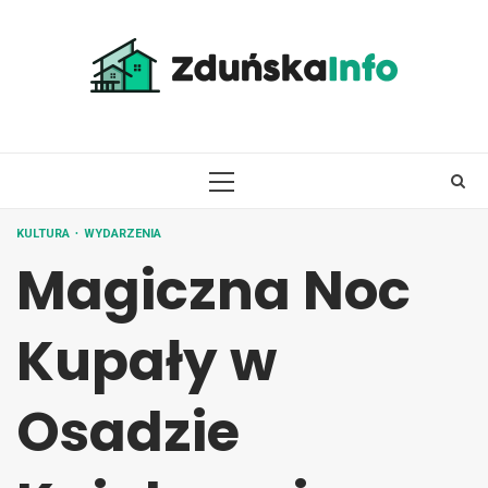
Skip
to
content
PRIMARY
MENU
KULTURA
WYDARZENIA
Magiczna Noc
Kupały w
Osadzie