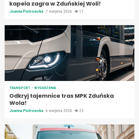
kapela zagra w Zduńskiej Woli!
Joanna Piotrowska
7 sierpnia 2026
17
TRANSPORT
WYDARZENIA
Odkryj tajemnice tras MPK Zduńska
Wola!
Joanna Piotrowska
6 sierpnia 2026
23