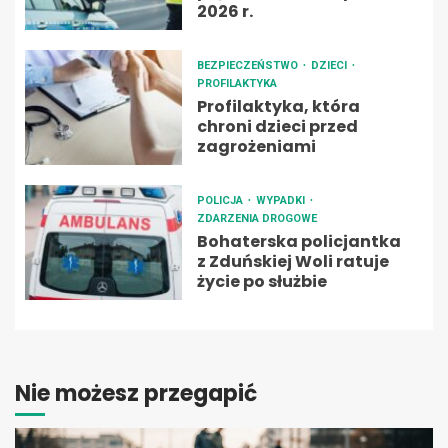
2026 r.
BEZPIECZEŃSTWO
DZIECI
PROFILAKTYKA
Profilaktyka, która
chroni dzieci przed
zagrożeniami
POLICJA
WYPADKI
ZDARZENIA DROGOWE
Bohaterska policjantka
z Zduńskiej Woli ratuje
życie po służbie
Nie możesz przegapić