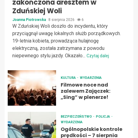
zakończona aresztem w
Zduńskiej Woli
Joanna Piotrowska
8 sierpnia 2026
6
W Zduńskiej Woli doszło do incydentu, który
przyciągnął uwagę lokalnych służb porządkowych.
19-letnia kobieta, prowadząca hulajnogę
elektryczną, została zatrzymana z powodu
niepewnego stylu jazdy. Okazało...
Czytaj dalej
KULTURA
WYDARZENIA
Filmowe noce nad
zalewem Zajączek:
„Sing” w plenerze!
BEZPIECZEŃSTWO
POLICJA
WYDARZENIA
Ogólnopolskie kontrole
prędkości – 7 sierpnia