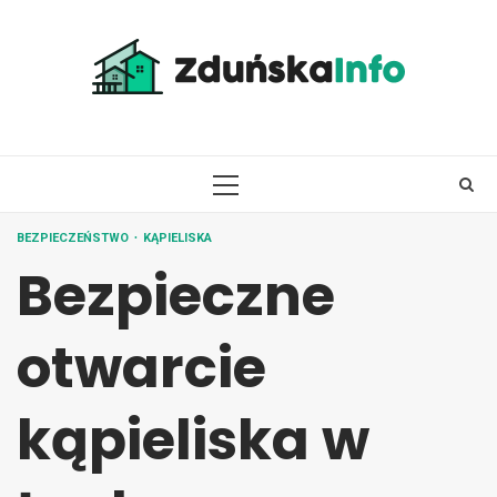
Skip
to
content
PRIMARY
MENU
BEZPIECZEŃSTWO
KĄPIELISKA
Bezpieczne
otwarcie
kąpieliska w