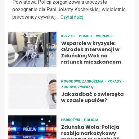
Powiatowa Policji zorganizowała uroczyste
pożegnanie dla Pani Jolanty Kochelskiej, wieloletniej
pracownicy cywilnej,...
Czytaj dalej
KRYZYS
POMOC
WSPARCIE
Wsparcie w kryzysie:
Ośrodek Interwencji w
Zduńskiej Woli na
ratunek mieszkańcom
POGODOWE ZAGROŻENIA
PORADY
ZDROWIE ZWIERZĄT
Jak zadbać o zwierzęta
w czasie upałów?
NARKOTYKI
POLICJA
Zduńska Wola: Policja
rozbija narkotykowy