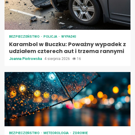
BEZPIECZEŃSTWO
POLICJA
WYPADKI
Karambol w Buczku: Poważny wypadek z
udziałem czterech aut i trzema rannymi
Joanna Piotrowska
4 sierpnia 2026
16
BEZPIECZEŃSTWO
METEOROLOGIA
ZDROWIE