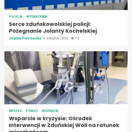
POLICJA
WYDARZENIA
Serce zduńskowolskiej policji:
Pożegnanie Jolanty Kochelskiej
Joanna Piotrowska
5 sierpnia 2026
15
KRYZYS
POMOC
WSPARCIE
Wsparcie w kryzysie: Ośrodek
Interwencji w Zduńskiej Woli na ratunek
mieszkańcom