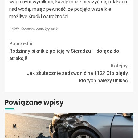
wspólnym wysiłkom, każdy może cieszyć się relaksem
nad wodą, mając pewność, że podjęto wszelkie
możliwe środki ostrożności.
Źródło: facebook.com/kpp.lask
Continue
Poprzedni:
Rodzinny piknik z policją w Sieradzu – dołącz do
Reading
atrakcji!
Kolejny:
Jak skutecznie zadzwonić na 112? Oto błędy,
których należy unikać!
Powiązane wpisy