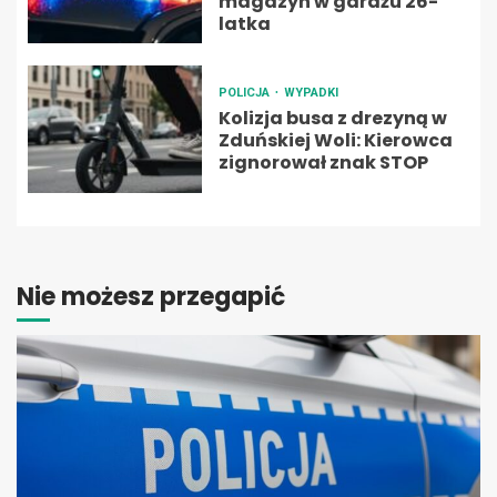
magazyn w garażu 26-
latka
POLICJA
WYPADKI
Kolizja busa z drezyną w
Zduńskiej Woli: Kierowca
zignorował znak STOP
Nie możesz przegapić