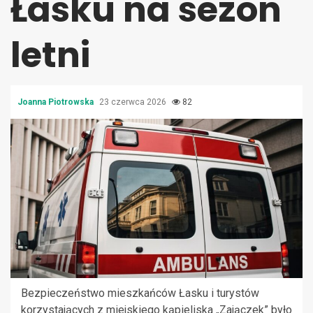
Łasku na sezon
letni
Joanna Piotrowska
23 czerwca 2026
82
Bezpieczeństwo mieszkańców Łasku i turystów
korzystających z miejskiego kąpieliska „Zajączek” było