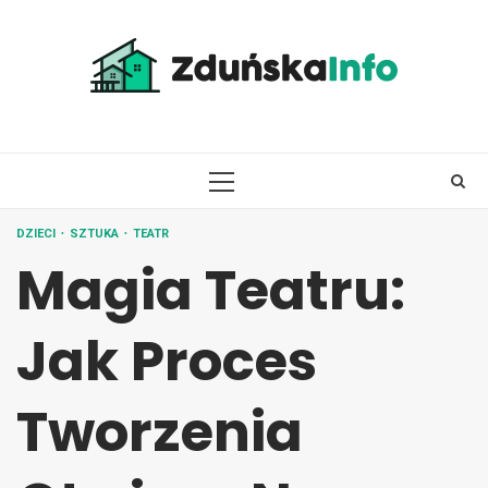
Skip
to
content
PRIMARY
MENU
DZIECI
SZTUKA
TEATR
Magia Teatru:
Jak Proces
Tworzenia