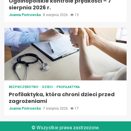
Ogólnopolskie kontrole prędkości – 7
sierpnia 2026 r.
Joanna Piotrowska
8 sierpnia 2026
13
BEZPIECZEŃSTWO
DZIECI
PROFILAKTYKA
Profilaktyka, która chroni dzieci przed
zagrożeniami
Joanna Piotrowska
7 sierpnia 2026
17
© Wszystkie prawa zastrzeżone.