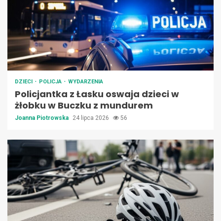
DZIECI
POLICJA
WYDARZENIA
Policjantka z Łasku oswaja dzieci w
żłobku w Buczku z mundurem
Joanna Piotrowska
24 lipca 2026
56