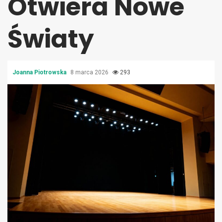
Otwiera Nowe
Światy
Joanna Piotrowska
8 marca 2026
293