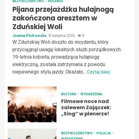
BEZPIECZEŃSTWO
HULAŃGI
Pijana przejażdżka hulajnogą
zakończona aresztem w
Zduńskiej Woli
Joanna Piotrowska
8 sierpnia 2026
9
W Zduńskiej Woli doszło do incydentu, który
przyciągnął uwagę lokalnych służb porządkowych.
19-letnia kobieta, prowadząca hulajnogę
elektryczną, została zatrzymana z powodu
niepewnego stylu jazdy. Okazało...
Czytaj dalej
KULTURA
WYDARZENIA
Filmowe noce nad
zalewem Zajączek:
„Sing” w plenerze!
BEZPIECZEŃSTWO
POLICJA
WYDARZENIA