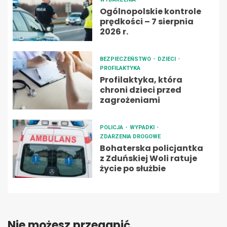
Ogólnopolskie kontrole
prędkości – 7 sierpnia
2026 r.
BEZPIECZEŃSTWO
DZIECI
PROFILAKTYKA
Profilaktyka, która
chroni dzieci przed
zagrożeniami
POLICJA
WYPADKI
ZDARZENIA DROGOWE
Bohaterska policjantka
z Zduńskiej Woli ratuje
życie po służbie
Nie możesz przegapić