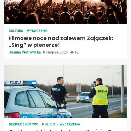
KULTURA
WYDARZENIA
Filmowe noce nad zalewem Zajączek:
„Sing” w plenerze!
Joanna Piotrowska
8 sierpnia 2026
12
BEZPIECZEŃSTWO
POLICJA
WYDARZENIA