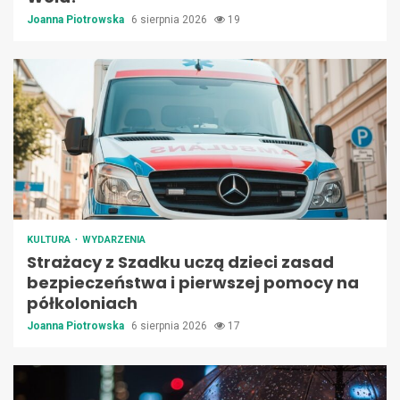
Joanna Piotrowska
6 sierpnia 2026
19
KULTURA
WYDARZENIA
Strażacy z Szadku uczą dzieci zasad
bezpieczeństwa i pierwszej pomocy na
półkoloniach
Joanna Piotrowska
6 sierpnia 2026
17