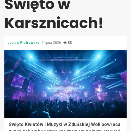
Święto w
Karsznicach!
Joanna Piotrowska
5 lipca 2026
88
Święto Kwiatów i Muzyki w Zduńskiej Woli powraca