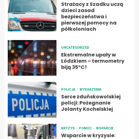
Strażacy z Szadku uczą
dzieci zasad
bezpieczeństwa i
pierwszej pomocy na
półkoloniach
UNCATEGORIZED
Ekstremalne upały w
Łódzkiem – termometry
biją 35ºC!
POLICJA
WYDARZENIA
Serce zduńskowolskiej
policji: Pożegnanie
Jolanty Kochelskiej
KRYZYS
POMOC
WSPARCIE
Wsparcie w kryzysie: