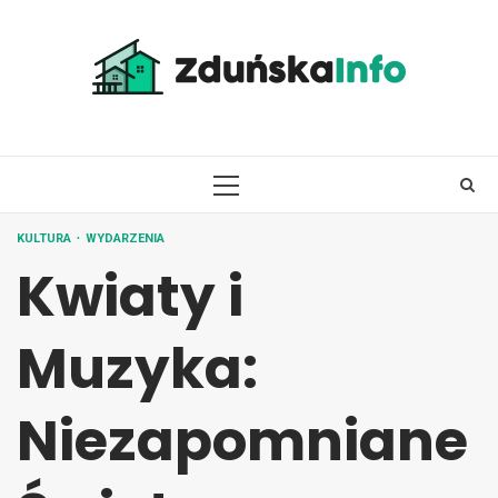
Skip
to
content
PRIMARY
MENU
KULTURA
WYDARZENIA
Kwiaty i
Muzyka:
Niezapomniane