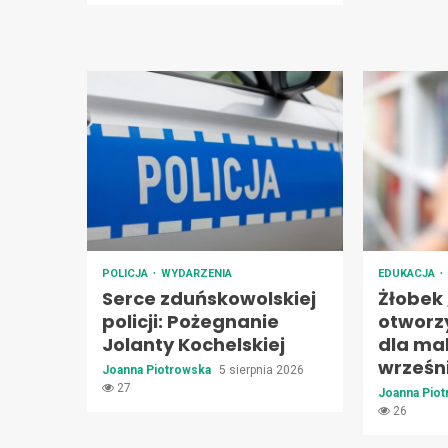
POLICJA
WYDARZENIA
EDUKACJA
Serce zduńskowolskiej
Żłobek
policji: Pożegnanie
otworz
Jolanty Kochelskiej
dla ma
wrześn
Joanna Piotrowska
5 sierpnia 2026
27
Joanna Pio
26