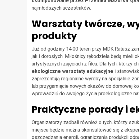
skomponowane przez Przemka Mazurka
spraw
najmłodszych uczestników.
Warsztaty twórcze, wy
produkty
Już od godziny 14:00 teren przy MDK Ratusz zami
jak i dorosłych. Miłośnicy rękodzieła będą mieli o
artystycznych zajęciach z filcu. Dla tych, którzy
ekologiczne warsztaty edukacyjne
i stanowis
zaprezentują regionalne wyroby na specjalnie zo
lub przygarnięcie nowych okazów do domowej kol
wprowadzić do swojego życia proekologiczne na
Praktyczne porady i e
Organizatorzy zadbali również o tych, którzy sz
miejscu będzie można skonsultować się z ekspe
oszczędzania energii, ograniczania produkcji odp