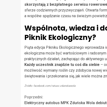
skorzystają z bezpłatnego serwisu rowerow
sferze codziennych przyzwyczajeń. Otwarta for
a wspólne spędzanie czasu na świeżym powietrz
Wspólnota, wiedza i d
Piknik Ekologiczny?
Piąta edycja Pikniku Ekologicznego wprowadza i
ekologiczna może być wartościowym i radosnym p
praktycznych działań, zachęcając do aktywnego u
Każdy uczestnik znajdzie tu coś dla siebie
– od
możliwość wymiany roślin czy zdobycia nowej wi
świętowania i przekonania się, jak wiele można z
Źródło: facebook.com/ratusz.zdunskawola
Continue
Poprzedni:
Elektryczny autobus MPK Zduńska Wola debiut