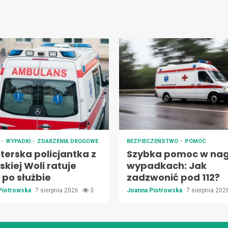
A
WYPADKI
ZDARZENIA DROGOWE
BEZPIECZEŃSTWO
POMOC
terska policjantka z
Szybka pomoc w nag
kiej Woli ratuje
wypadkach: Jak
 po służbie
zadzwonić pod 112?
Piotrowska
7 sierpnia 2026
3
Joanna Piotrowska
7 sierpnia 20