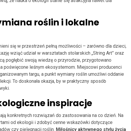
ią, że nauka o ekologii stanie się atrakcyjna nawet dla
miana roślin i lokalne
eni się w przestrzeń pełną możliwości – zarówno dla dzieci,
kazję wziąć udział w warsztatach stolarskich „String Art” oraz
 chcą pogłębić swoją wiedzę o przyrodzie, przygotowano
ka poświęcone leśnym ekosystemom. Miejscowi producenci
rganizowanym targu, a punkt wymiany roślin umożliwi oddanie
ekcji. To doskonała okazja, by w praktyczny sposób
wyki.
kologiczne inspiracje
ukają konkretnych rozwiązań do zastosowania na co dzień. Na
rtami od ekologii i zdobyć cenne wskazówki dotyczące
adów czy pielęgnacji roślin.
Miłośnicy aktywnego stylu życia