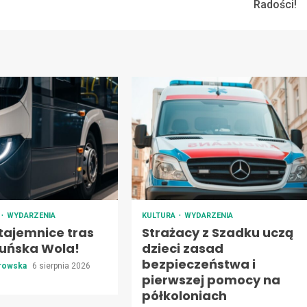
Radości!
T
WYDARZENIA
KULTURA
WYDARZENIA
tajemnice tras
Strażacy z Szadku uczą
uńska Wola!
dzieci zasad
bezpieczeństwa i
trowska
6 sierpnia 2026
pierwszej pomocy na
półkoloniach