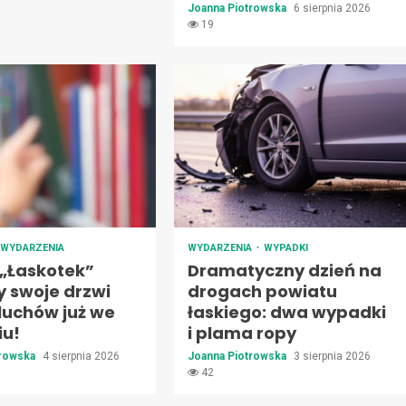
Joanna Piotrowska
6 sierpnia 2026
19
WYDARZENIA
WYDARZENIA
WYPADKI
 „Łaskotek”
Dramatyczny dzień na
y swoje drzwi
drogach powiatu
luchów już we
łaskiego: dwa wypadki
iu!
i plama ropy
trowska
4 sierpnia 2026
Joanna Piotrowska
3 sierpnia 2026
42