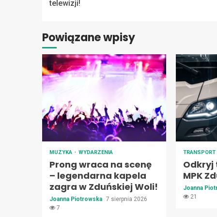
Reading
telewizji!
Powiązane wpisy
MUZYKA
WYDARZENIA
TRANSPOR
Prong wraca na scenę
Odkryj 
– legendarna kapela
MPK Zd
zagra w Zduńskiej Woli!
Joanna Pio
21
Joanna Piotrowska
7 sierpnia 2026
7