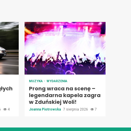
MUZYKA
WYDARZENIA
łych
Prong wraca na scenę –
legendarna kapela zagra
w Zduńskiej Woli!
26
4
Joanna Piotrowska
7 sierpnia 2026
7