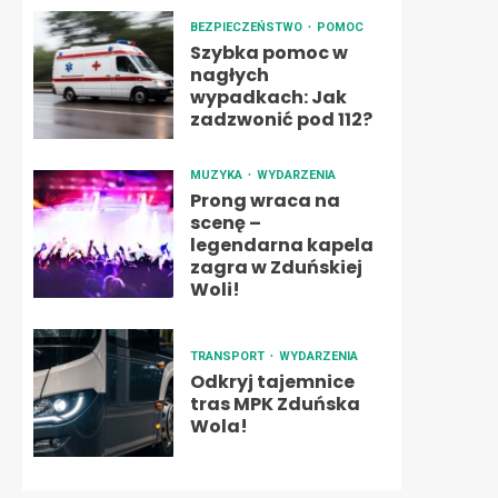
BEZPIECZEŃSTWO
POMOC
Szybka pomoc w
nagłych
wypadkach: Jak
zadzwonić pod 112?
MUZYKA
WYDARZENIA
Prong wraca na
scenę –
legendarna kapela
zagra w Zduńskiej
Woli!
TRANSPORT
WYDARZENIA
Odkryj tajemnice
tras MPK Zduńska
Wola!