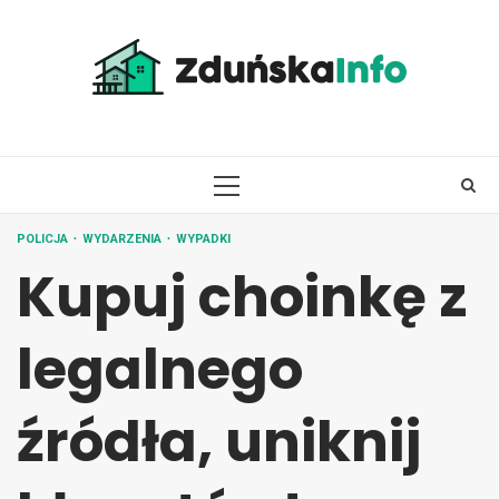
Skip
to
content
PRIMARY
MENU
POLICJA
WYDARZENIA
WYPADKI
Kupuj choinkę z
legalnego
źródła, uniknij