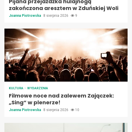
Pijana przejażdżka hulajnogą
zakończona aresztem w Zduńskiej Woli
Joanna Piotrowska
8 sierpnia 2026
9
KULTURA
WYDARZENIA
Filmowe noce nad zalewem Zajączek:
„Sing” w plenerze!
Joanna Piotrowska
8 sierpnia 2026
10