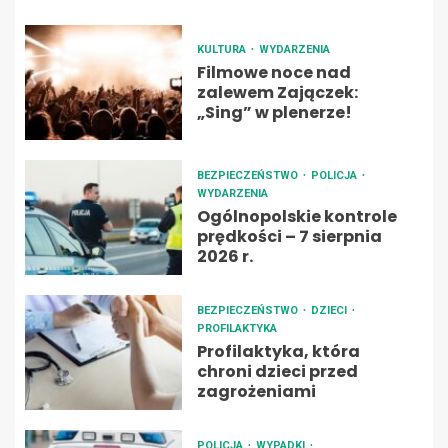
KULTURA
WYDARZENIA
Filmowe noce nad
zalewem Zajączek:
„Sing” w plenerze!
BEZPIECZEŃSTWO
POLICJA
WYDARZENIA
Ogólnopolskie kontrole
prędkości – 7 sierpnia
2026 r.
BEZPIECZEŃSTWO
DZIECI
PROFILAKTYKA
Profilaktyka, która
chroni dzieci przed
zagrożeniami
POLICJA
WYPADKI