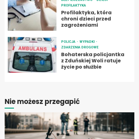
PROFILAKTYKA
Profilaktyka, która
chroni dzieci przed
zagrożeniami
POLICJA
WYPADKI
ZDARZENIA DROGOWE
Bohaterska policjantka
z Zduńskiej Woli ratuje
życie po służbie
Nie możesz przegapić