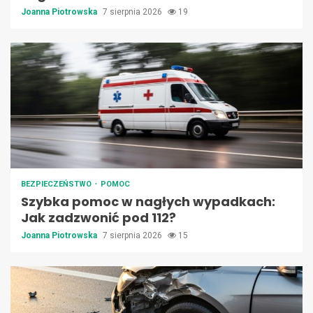
Joanna Piotrowska
7 sierpnia 2026
19
BEZPIECZEŃSTWO
POMOC
Szybka pomoc w nagłych wypadkach:
Jak zadzwonić pod 112?
Joanna Piotrowska
7 sierpnia 2026
15