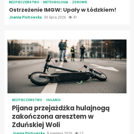
BEZPIECZEŃSTWO
METEOROLOGIA
ZDROWIE
Ostrzeżenie IMGW: Upały w Łódzkiem!
Joanna Piotrowska
30 lipca 2026
41
BEZPIECZEŃSTWO
HULAŃGI
Pijana przejażdżka hulajnogą
zakończona aresztem w
Zduńskiej Woli
Joanna Piotrowska
8 sierpnia 2026
12