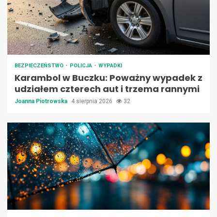
BEZPIECZEŃSTWO
POLICJA
WYPADKI
Karambol w Buczku: Poważny wypadek z
udziałem czterech aut i trzema rannymi
Joanna Piotrowska
4 sierpnia 2026
32