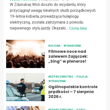
W Zduńskiej Woli doszło do incydentu, który
przyciągnął uwagę lokalnych służb porządkowych.
19-letnia kobieta, prowadząca hulajnogę
elektryczną, została zatrzymana z powodu
niepewnego stylu jazdy. Okazało...
Czytaj dalej
KULTURA
WYDARZENIA
Filmowe noce nad
zalewem Zajączek:
„Sing” w plenerze!
BEZPIECZEŃSTWO
POLICJA
WYDARZENIA
Ogólnopolskie kontrole
prędkości – 7 sierpnia
2026 r.
BEZPIECZEŃSTWO
DZIECI