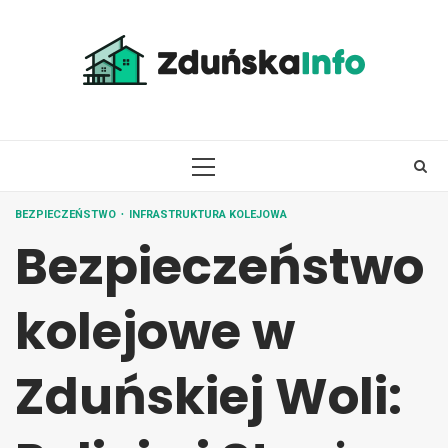
Skip
to
content
PRIMARY
MENU
BEZPIECZEŃSTWO
INFRASTRUKTURA KOLEJOWA
Bezpieczeństwo
kolejowe w
Zduńskiej Woli: