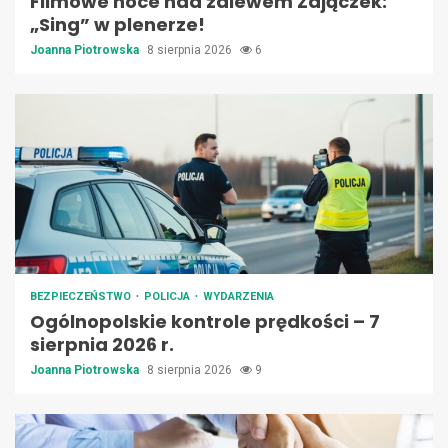
Filmowe noce nad zalewem Zajączek:
„Sing” w plenerze!
Joanna Piotrowska
8 sierpnia 2026
6
BEZPIECZEŃSTWO
POLICJA
WYDARZENIA
Ogólnopolskie kontrole prędkości – 7
sierpnia 2026 r.
Joanna Piotrowska
8 sierpnia 2026
9