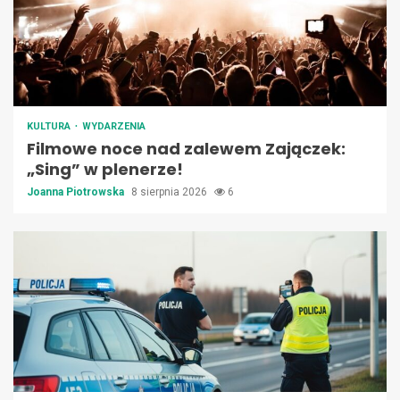
KULTURA
WYDARZENIA
Filmowe noce nad zalewem Zajączek:
„Sing” w plenerze!
Joanna Piotrowska
8 sierpnia 2026
6