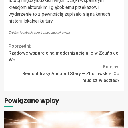
istotą międzyludzkich więzi. Dzięki wspaniałym
kreacjom aktorskim i głębokiemu przekazowi,
wydarzenie to z pewnością zapisało się na kartach
historii lokalnej kultury.
Źródło: facebook.com/ratusz.zdunskawola
Continue
Poprzedni:
Rządowe wsparcie na modernizację ulic w Zduńskiej
Reading
Woli
Kolejny:
Remont trasy Annopol Stary – Zborowskie: Co
musisz wiedzieć?
Powiązane wpisy