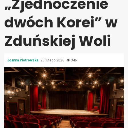
„Zjednoczenie
dwóch Korei” w
Zduńskiej Woli
Joanna Piotrowska
20 lutego 2026
346