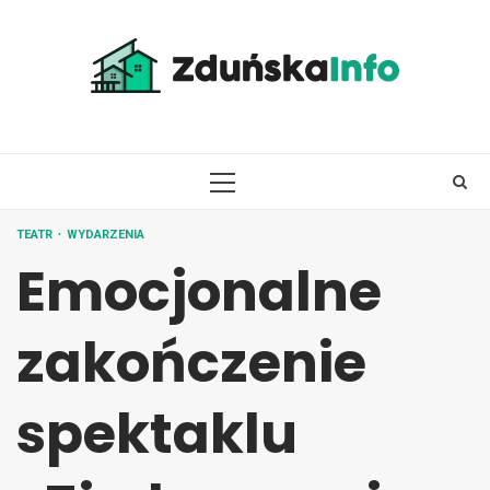
Skip
to
content
PRIMARY
MENU
TEATR
WYDARZENIA
Emocjonalne
zakończenie
spektaklu