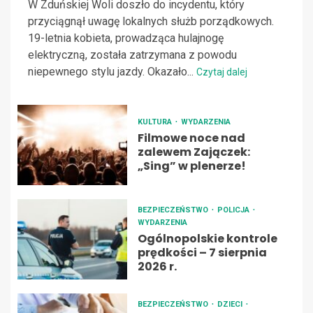
W Zduńskiej Woli doszło do incydentu, który
przyciągnął uwagę lokalnych służb porządkowych.
19-letnia kobieta, prowadząca hulajnogę
elektryczną, została zatrzymana z powodu
niepewnego stylu jazdy. Okazało...
Czytaj dalej
KULTURA
WYDARZENIA
Filmowe noce nad
zalewem Zajączek:
„Sing” w plenerze!
BEZPIECZEŃSTWO
POLICJA
WYDARZENIA
Ogólnopolskie kontrole
prędkości – 7 sierpnia
2026 r.
BEZPIECZEŃSTWO
DZIECI