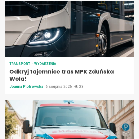
TRANSPORT
WYDARZENIA
Odkryj tajemnice tras MPK Zduńska
Wola!
Joanna Piotrowska
6 sierpnia 2026
23