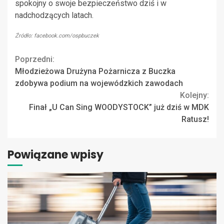
spokojny o swoje bezpieczeństwo dziś i w
nadchodzących latach.
Źródło: facebook.com/ospbuczek
Continue
Poprzedni:
Młodzieżowa Drużyna Pożarnicza z Buczka
Reading
zdobywa podium na wojewódzkich zawodach
Kolejny:
Finał „U Can Sing WOODYSTOCK” już dziś w MDK
Ratusz!
Powiązane wpisy