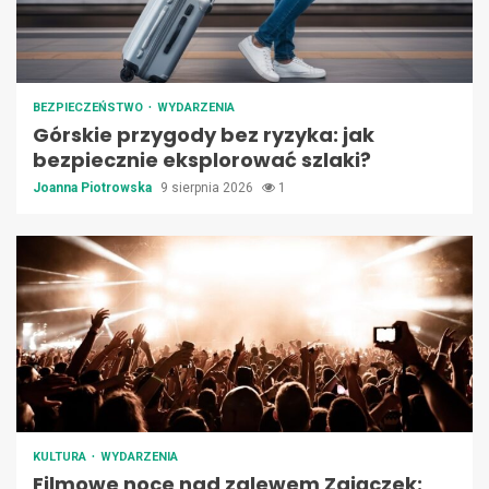
BEZPIECZEŃSTWO
WYDARZENIA
Górskie przygody bez ryzyka: jak
bezpiecznie eksplorować szlaki?
Joanna Piotrowska
9 sierpnia 2026
1
KULTURA
WYDARZENIA
Filmowe noce nad zalewem Zajączek: