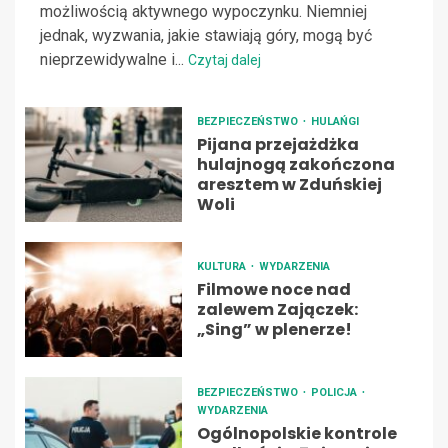
możliwością aktywnego wypoczynku. Niemniej
jednak, wyzwania, jakie stawiają góry, mogą być
nieprzewidywalne i...
Czytaj dalej
BEZPIECZEŃSTWO
HULAŃGI
Pijana przejażdżka
hulajnogą zakończona
aresztem w Zduńskiej
Woli
KULTURA
WYDARZENIA
Filmowe noce nad
zalewem Zajączek:
„Sing” w plenerze!
BEZPIECZEŃSTWO
POLICJA
WYDARZENIA
Ogólnopolskie kontrole