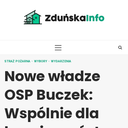
Skip
to
content
PRIMARY
MENU
STRAŻ POŻARNA
WYBORY
WYDARZENIA
Nowe władze
OSP Buczek:
Wspólnie dla