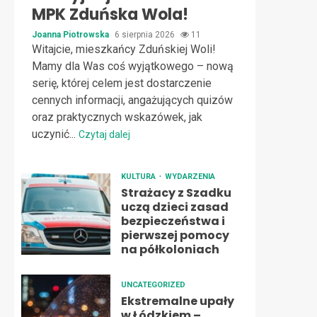
MPK Zduńska Wola!
Joanna Piotrowska
6 sierpnia 2026
11
Witajcie, mieszkańcy Zduńskiej Woli!
Mamy dla Was coś wyjątkowego – nową
serię, której celem jest dostarczenie
cennych informacji, angażujących quizów
oraz praktycznych wskazówek, jak
uczynić...
Czytaj dalej
KULTURA
WYDARZENIA
Strażacy z Szadku
uczą dzieci zasad
bezpieczeństwa i
pierwszej pomocy
na półkoloniach
UNCATEGORIZED
Ekstremalne upały
w Łódzkiem –