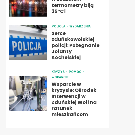
termometry biją
35ºC!
POLICJA
WYDARZENIA
Serce
zduńskowolskiej
policji: Pożegnanie
Jolanty
Kochelskiej
KRYZYS
POMOC
WSPARCIE
Wsparcie w
kryzysie: Ośrodek
Interwencji w
Zduńskiej Woli na
ratunek
mieszkańcom