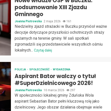
Nowe władze OSP w Buczku:
podsumowanie XIII Zjazdu
Gminnego
Joanna Piotrowska
2 maja 2026
161
Niedzielny zjazd strażacki w Buczku przyniósł ważne
decyzje dotyczące przyszłości ochotniczych straży
pożarnych na terenie gminy. W sali spotkań
zgromadzili się przedstawiciele wszystkich ośmiu
lokalnych...
Czytaj dalej
POLICJA
SPOŁECZNOŚĆ
WYDARZENIA
Aspirant Bator walczy o tytuł
#SuperDzielnicowego 2026!
Joanna Piotrowska
10 marca 2026
297
W społeczności lokalnej gminy Zduńska Wola
aspirant Sebastian Bator pełni kluczową rolę jako
dzielnicowy. Jego obszar działania obejmuje wiele