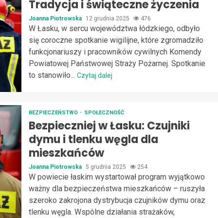
Tradycja i świąteczne życzenia
Joanna Piotrowska
12 grudnia 2025
476
W Łasku, w sercu województwa łódzkiego, odbyło
się coroczne spotkanie wigilijne, które zgromadziło
funkcjonariuszy i pracowników cywilnych Komendy
Powiatowej Państwowej Straży Pożarnej. Spotkanie
to stanowiło...
Czytaj dalej
BEZPIECZEŃSTWO
SPOŁECZNOŚĆ
Bezpieczniej w Łasku: Czujniki
dymu i tlenku węgla dla
mieszkańców
Joanna Piotrowska
5 grudnia 2025
254
W powiecie łaskim wystartował program wyjątkowo
ważny dla bezpieczeństwa mieszkańców – ruszyła
szeroko zakrojona dystrybucja czujników dymu oraz
tlenku węgla. Wspólne działania strażaków,