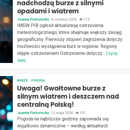
nadchodzą burze z silnymi
opadami i wiatrem
Joanna Piotrowska
9 czerwca 2026
110
IMGW PIB ogłosił aktualizację ostrzeżenia
meteorologicznego, które obejmuje większy zasięg
geograficzny. Pierwszy stopień zagrożenia dotyczy
możliwości wystąpienia burz w regionie. Regiony
objęte ostrzeżeniem Ostrzeżenie dotyczy...
Czytaj
dalej
BURZE
POGODA
Uwaga! Gwałtowne burze z
silnym wiatrem i deszczem nad
centralną Polską!
Joanna Piotrowska
12 maja 2026
151
Pogoda na najbliższe godziny zapowiada się
wyjątkowo dynamicznie – według aktualnych