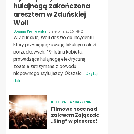
hulajnogą zakończona
aresztem w Zduńskiej
Woli
Joanna Piotrowska
8 sierpnia 2026
2
W Zduńskiej Woli doszło do incydentu,
który przyciągnął uwagę lokalnych służb
porządkowych. 19-letnia kobieta,
prowadząca hulajnogę elektryczną,
została zatrzymana z powodu
niepewnego stylu jazdy. Okazało...
Czytaj
dalej
KULTURA
WYDARZENIA
Filmowe noce nad
zalewem Zajączek:
„Sing” w plenerze!