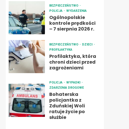
BEZPIECZEŃSTWO
POLICJA
WYDARZENIA
Ogólnopolskie
kontrole prędkości
– 7 sierpnia 2026 r.
BEZPIECZEŃSTWO
DZIECI
PROFILAKTYKA
Profilaktyka, która
chroni dzieci przed
zagrożeniami
POLICJA
WYPADKI
ZDARZENIA DROGOWE
Bohaterska
policjantka z
Zduńskiej Woli
ratuje życie po
służbie