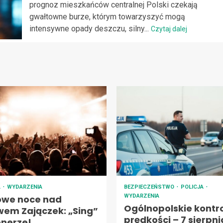
prognoz mieszkańców centralnej Polski czekają
gwałtowne burze, którym towarzyszyć mogą
intensywne opady deszczu, silny...
Czytaj dalej
A
WYDARZENIA
BEZPIECZEŃSTWO
POLICJA
WYDARZENIA
owe noce nad
Ogólnopolskie kontr
wem Zajączek: „Sing”
prędkości – 7 sierpni
enerze!