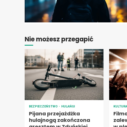
Nie możesz przegapić
BEZPIECZEŃSTWO
HULAŃGI
KULTUR
Pijana przejażdżka
Film
hulajnogą zakończona
zale
aresztem w Zduńskiej
w pl