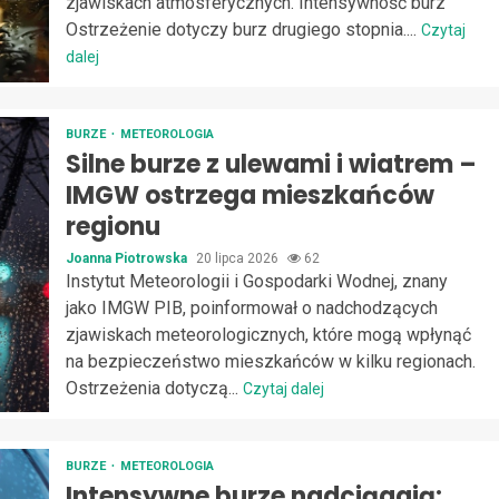
zjawiskach atmosferycznych. Intensywność burz
Ostrzeżenie dotyczy burz drugiego stopnia....
Czytaj
dalej
BURZE
METEOROLOGIA
Silne burze z ulewami i wiatrem –
IMGW ostrzega mieszkańców
regionu
Joanna Piotrowska
20 lipca 2026
62
Instytut Meteorologii i Gospodarki Wodnej, znany
jako IMGW PIB, poinformował o nadchodzących
zjawiskach meteorologicznych, które mogą wpłynąć
na bezpieczeństwo mieszkańców w kilku regionach.
Ostrzeżenia dotyczą...
Czytaj dalej
BURZE
METEOROLOGIA
Intensywne burze nadciągają: