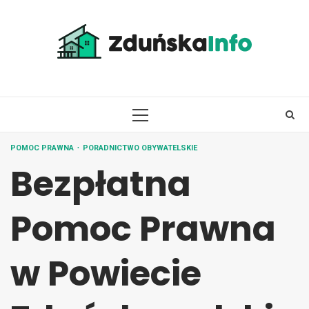
Skip
to
content
PRIMARY
MENU
POMOC PRAWNA
PORADNICTWO OBYWATELSKIE
Bezpłatna
Pomoc Prawna
w Powiecie