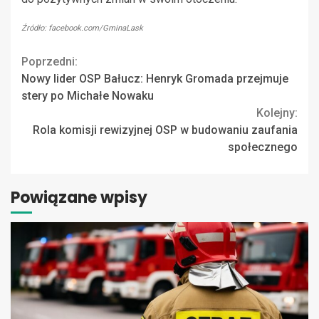
Źródło: facebook.com/GminaLask
Continue
Poprzedni:
Nowy lider OSP Bałucz: Henryk Gromada przejmuje
Reading
stery po Michałe Nowaku
Kolejny:
Rola komisji rewizyjnej OSP w budowaniu zaufania
społecznego
Powiązane wpisy