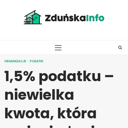
Skip
to
content
PRIMARY
MENU
ORGANIZACJE
PODATKI
1,5% podatku –
niewielka
kwota, która