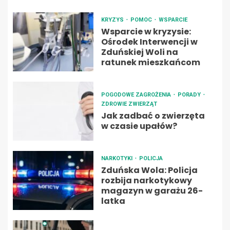
KRYZYS
POMOC
WSPARCIE
Wsparcie w kryzysie:
Ośrodek Interwencji w
Zduńskiej Woli na
ratunek mieszkańcom
POGODOWE ZAGROŻENIA
PORADY
ZDROWIE ZWIERZĄT
Jak zadbać o zwierzęta
w czasie upałów?
NARKOTYKI
POLICJA
Zduńska Wola: Policja
rozbija narkotykowy
magazyn w garażu 26-
latka