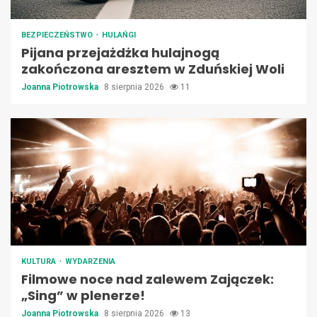
BEZPIECZEŃSTWO
HULAŃGI
Pijana przejażdżka hulajnogą
zakończona aresztem w Zduńskiej Woli
Joanna Piotrowska
8 sierpnia 2026
11
KULTURA
WYDARZENIA
Filmowe noce nad zalewem Zajączek:
„Sing” w plenerze!
Joanna Piotrowska
8 sierpnia 2026
13