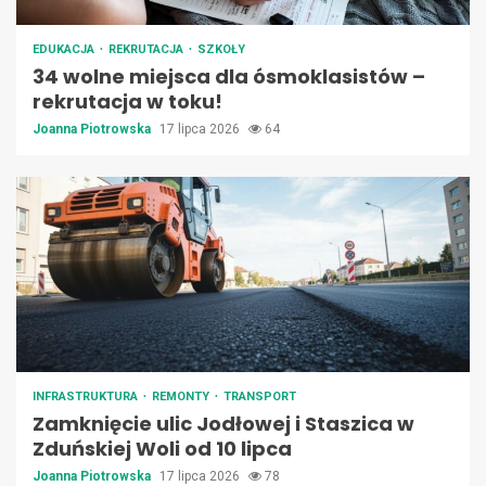
EDUKACJA
REKRUTACJA
SZKOŁY
34 wolne miejsca dla ósmoklasistów –
rekrutacja w toku!
Joanna Piotrowska
17 lipca 2026
64
INFRASTRUKTURA
REMONTY
TRANSPORT
Zamknięcie ulic Jodłowej i Staszica w
Zduńskiej Woli od 10 lipca
Joanna Piotrowska
17 lipca 2026
78