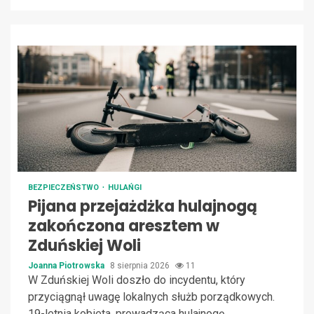
BEZPIECZEŃSTWO
HULAŃGI
Pijana przejażdżka hulajnogą
zakończona aresztem w
Zduńskiej Woli
Joanna Piotrowska
8 sierpnia 2026
11
W Zduńskiej Woli doszło do incydentu, który
przyciągnął uwagę lokalnych służb porządkowych.
19-letnia kobieta, prowadząca hulajnogę