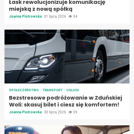
Łask rewolucjonizuje komunikację
miejską z nową spółką
Joanna Piotrowska
31 lipca 2026
34
SPOŁECZEŃSTWO
TRANSPORT
USŁUGI
Bezstresowe podróżowanie w Zduńskiej
Woli: skasuj bilet i ciesz się komfortem!
Joanna Piotrowska
30 lipca 2026
39