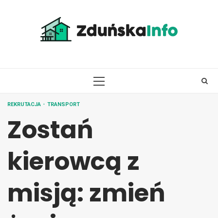
Skip
to
content
PRIMARY
MENU
REKRUTACJA
TRANSPORT
Zostań
kierowcą z
misją: zmień