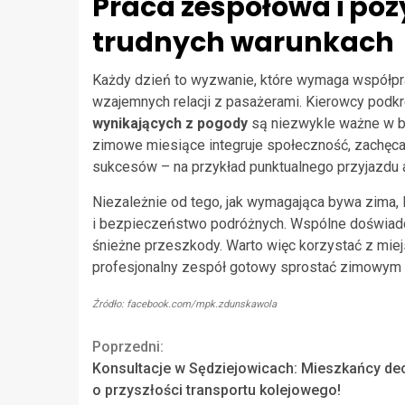
Praca zespołowa i po
trudnych warunkach
Każdy dzień to wyzwanie, które wymaga współpra
wzajemnych relacji z pasażerami. Kierowcy podkr
wynikających z pogody
są niezwykle ważne w b
zimowe miesiące integruje społeczność, zachęcaj
sukcesów – na przykład punktualnego przyjazdu 
Niezależnie od tego, jak wymagająca bywa zima, l
i bezpieczeństwo podróżnych. Wspólne doświadcz
śnieżne przeszkody. Warto więc korzystać z miej
profesjonalny zespół gotowy sprostać zimowym 
Źródło: facebook.com/mpk.zdunskawola
Continue
Poprzedni:
Konsultacje w Sędziejowicach: Mieszkańcy de
Reading
o przyszłości transportu kolejowego!