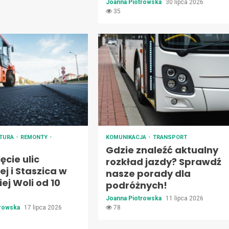
Joanna Piotrowska
30 lipca 2026
35
KTURA
REMONTY
KOMUNIKACJA
TRANSPORT
Gdzie znaleźć aktualny
cie ulic
rozkład jazdy? Sprawdź
j i Staszica w
nasze porady dla
ej Woli od 10
podróżnych!
Joanna Piotrowska
11 lipca 2026
trowska
17 lipca 2026
78