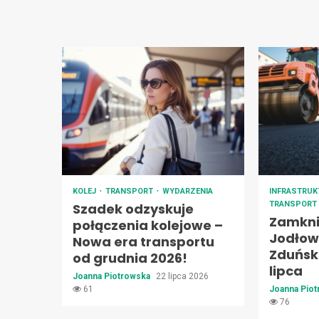
KOLEJ
TRANSPORT
WYDARZENIA
INFRASTRU
TRANSPORT
Szadek odzyskuje
Zamknię
połączenia kolejowe –
Jodłowe
Nowa era transportu
Zduński
od grudnia 2026!
lipca
Joanna Piotrowska
22 lipca 2026
61
Joanna Pio
76