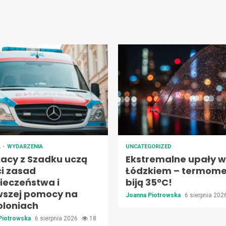
A
WYDARZENIA
UNCATEGORIZED
żacy z Szadku uczą
Ekstremalne upały w
ci zasad
Łódzkiem – termome
ieczeństwa i
biją 35ºC!
wszej pomocy na
Joanna Piotrowska
6 sierpnia 20
oloniach
Piotrowska
6 sierpnia 2026
18