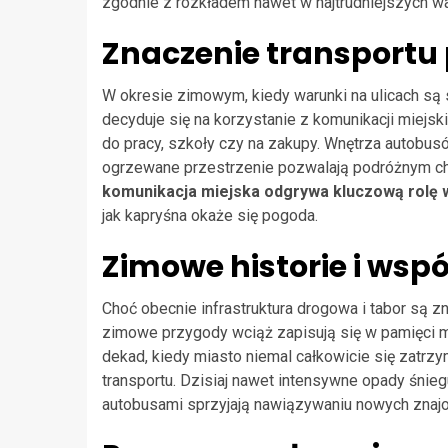
zgodnie z rozkładem nawet w najtrudniejszych w
Znaczenie transportu
W okresie zimowym, kiedy warunki na ulicach s
decyduje się na korzystanie z komunikacji miejsk
do pracy, szkoły czy na zakupy. Wnętrza autobus
ogrzewane przestrzenie pozwalają podróżnym cho
komunikacja miejska odgrywa kluczową rolę w
jak kapryśna okaże się pogoda.
Zimowe historie i wsp
Choć obecnie infrastruktura drogowa i tabor są zn
zimowe przygody wciąż zapisują się w pamięci
dekad, kiedy miasto niemal całkowicie się zatrzym
transportu. Dzisiaj nawet intensywne opady śniegu
autobusami sprzyjają nawiązywaniu nowych znajo