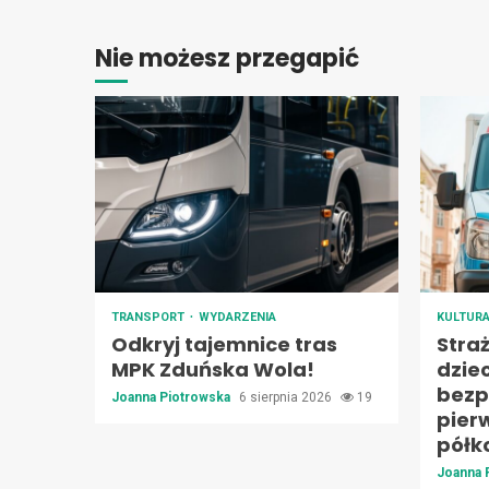
Nie możesz przegapić
TRANSPORT
WYDARZENIA
KULTUR
Odkryj tajemnice tras
Stra
MPK Zduńska Wola!
dzie
bezp
Joanna Piotrowska
6 sierpnia 2026
19
pier
półk
Joanna 