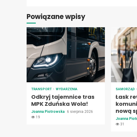
Powiązane wpisy
TRANSPORT
WYDARZENIA
SAMORZĄD
Odkryj tajemnice tras
Łask re
MPK Zduńska Wola!
komuni
nową s
Joanna Piotrowska
6 sierpnia 2026
19
Joanna Pio
31