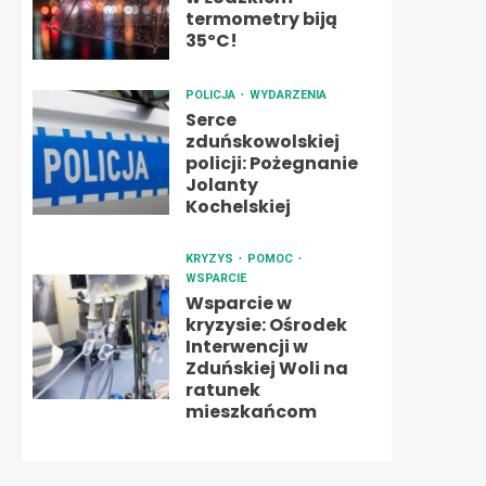
termometry biją
35ºC!
POLICJA
WYDARZENIA
Serce
zduńskowolskiej
policji: Pożegnanie
Jolanty
Kochelskiej
KRYZYS
POMOC
WSPARCIE
Wsparcie w
kryzysie: Ośrodek
Interwencji w
Zduńskiej Woli na
ratunek
mieszkańcom