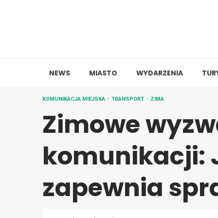
Skip
to
content
NEWS
MIASTO
WYDARZENIA
TUR
KOMUNIKACJA MIEJSKA
TRANSPORT
ZIMA
Zimowe wyzwa
komunikacji:
zapewnia spr