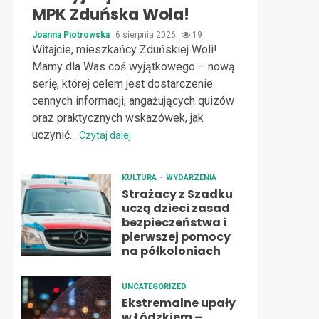
MPK Zduńska Wola!
Joanna Piotrowska
6 sierpnia 2026
19
Witajcie, mieszkańcy Zduńskiej Woli!
Mamy dla Was coś wyjątkowego – nową
serię, której celem jest dostarczenie
cennych informacji, angażujących quizów
oraz praktycznych wskazówek, jak
uczynić...
Czytaj dalej
KULTURA
WYDARZENIA
Strażacy z Szadku
uczą dzieci zasad
bezpieczeństwa i
pierwszej pomocy
na półkoloniach
UNCATEGORIZED
Ekstremalne upały
w Łódzkiem –