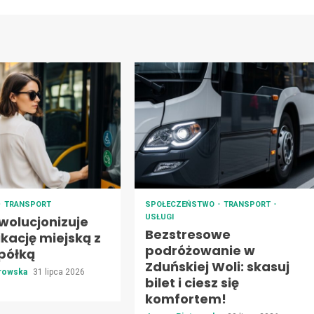
TRANSPORT
SPOŁECZEŃSTWO
TRANSPORT
USŁUGI
wolucjonizuje
Bezstresowe
kację miejską z
podróżowanie w
półką
Zduńskiej Woli: skasuj
trowska
31 lipca 2026
bilet i ciesz się
komfortem!